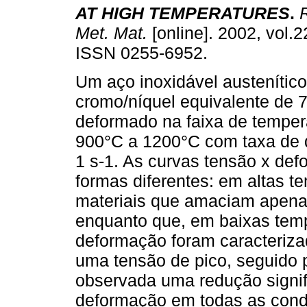
AT HIGH TEMPERATURES
.
R
Met. Mat.
[online]. 2002, vol.2
ISSN 0255-6952.
Um aço inoxidável austenític
cromo/níquel equivalente de 7,
deformado na faixa de temper
900°C a 1200°C com taxa de
1 s-1. As curvas tensão x de
formas diferentes: em altas t
materiais que amaciam apena
enquanto que, em baixas temp
deformação foram caracteriza
uma tensão de pico, seguido 
observada uma redução signif
deformação em todas as cond