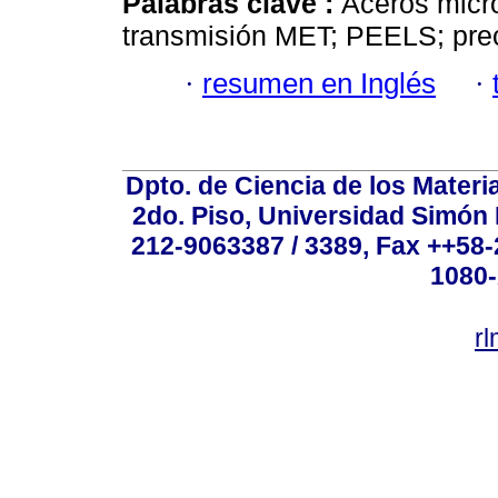
Palabras clave :
Aceros micro
transmisión MET; PEELS; prec
·
resumen en Inglés
·
Dpto. de Ciencia de los Materi
2do. Piso, Universidad Simón B
212-9063387 / 3389, Fax ++58
1080-
r