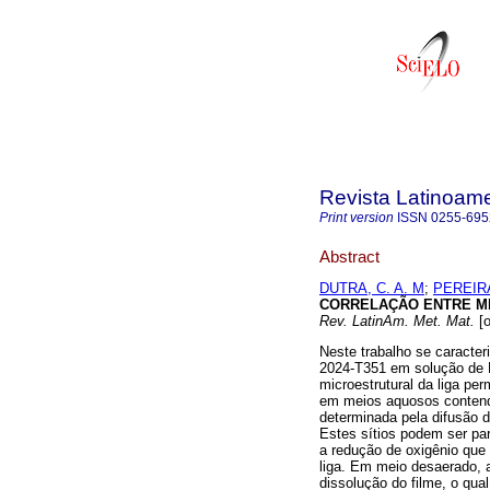
Revista Latinoame
Print version
ISSN
0255-695
Abstract
DUTRA, C. A. M
;
PEREIRA
CORRELAÇÃO ENTRE MI
Rev. LatinAm. Met. Mat.
[o
Neste trabalho se caracter
2024-T351 em solução de 
microestrutural da liga pe
em meios aquosos contendo
determinada pela difusão d
Estes sítios podem ser par
a redução de oxigênio que 
liga. Em meio desaerado, 
dissolução do filme, o qu