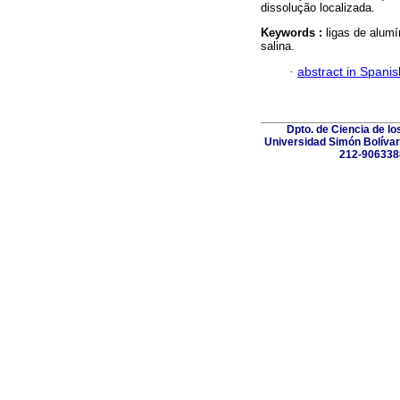
dissolução localizada.
Keywords :
ligas de alumí
salina.
·
abstract in Spanis
Dpto. de Ciencia de lo
Universidad Simón Bolívar.
212-906338