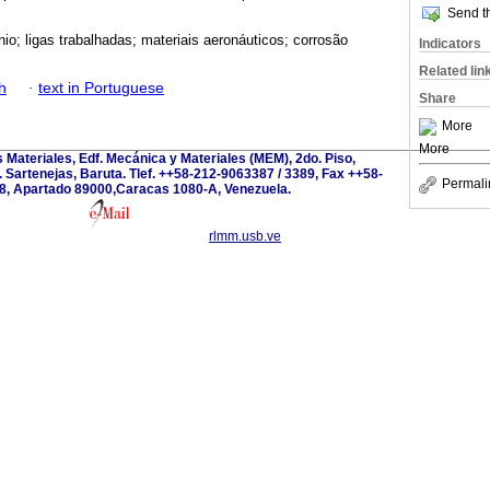
Send th
nio; ligas trabalhadas; materiais aeronáuticos; corrosão
Indicators
Related lin
h
·
text in Portuguese
Share
More
More
s Materiales, Edf. Mecánica y Materiales (MEM), 2do. Piso,
 Sartenejas, Baruta. Tlef. ++58-212-9063387 / 3389, Fax ++58-
Permali
8, Apartado 89000,Caracas 1080-A, Venezuela.
rlmm.usb.ve