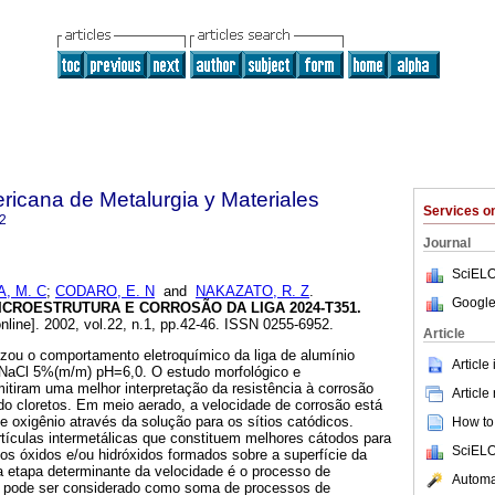
ricana de Metalurgia y Materiales
Services 
2
Journal
SciELO
, M. C
;
CODARO, E. N
and
NAKAZATO, R. Z
.
Google
CROESTRUTURA E CORROSÃO DA LIGA 2024-T351
.
nline]. 2002, vol.22, n.1, pp.42-46. ISSN 0255-6952.
Article
izou o comportamento eletroquímico da liga de alumínio
Article
NaCl 5%(m/m) pH=6,0. O estudo morfológico e
rmitiram uma melhor interpretação da resistência à corrosão
Article
 cloretos. Em meio aerado, a velocidade de corrosão está
e oxigênio através da solução para os sítios catódicos.
How to 
tículas intermetálicas que constituem melhores cátodos para
SciELO
os óxidos e/ou hidróxidos formados sobre a superfície da
a etapa determinante da velocidade é o processo de
Automat
al pode ser considerado como soma de processos de