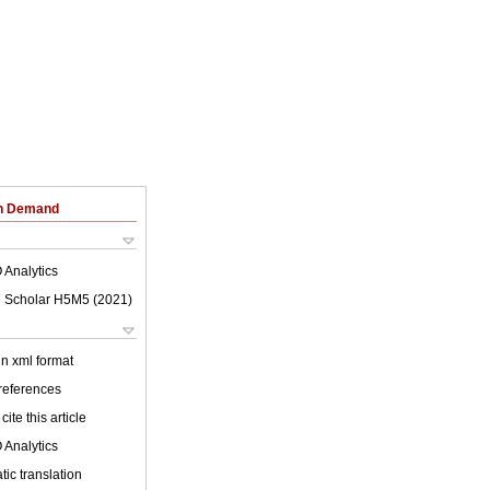
on Demand
 Analytics
 Scholar H5M5 (
2021
)
 in xml format
 references
cite this article
 Analytics
ic translation