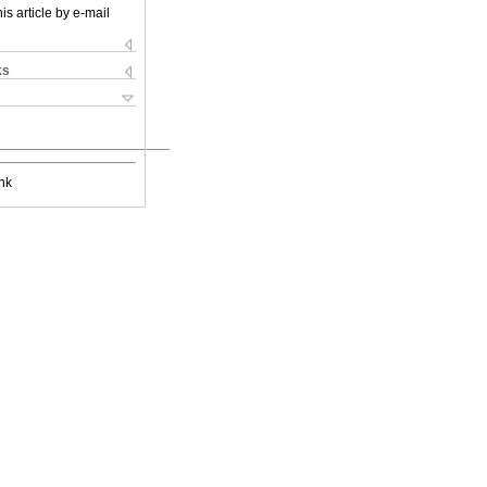
is article by e-mail
ks
nk