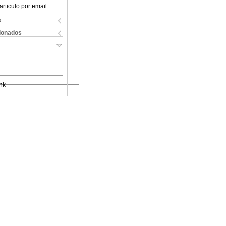
articulo por email
s
cionados
nk