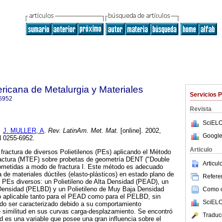
ricana de Metalurgia y Materiales
Servicios 
6952
Revista
SciELO
y
J. MULLER, A
.
Rev. LatinAm. Met. Mat.
[online]. 2002,
Google
N 0255-6952.
Articulo
fractura de diversos Polietilenos (PEs) aplicando el Método
ractura (MTEF) sobre probetas de geometría DENT ("Double
Articu
metidas a modo de fractura I. Este método es adecuado
ra de materiales dúctiles (elasto-plásticos) en estado plano de
Referen
es PEs diversos: un Polietileno de Alta Densidad (PEAD), un
a Densidad (PELBD) y un Polietileno de Muy Baja Densidad
Como ci
aplicable tanto para el PEAD como para el PELBD, sin
SciELO
o ser caracterizado debido a su comportamiento
de similitud en sus curvas carga-desplazamiento. Se encontró
Traduc
ad es una variable que posee una gran influencia sobre el