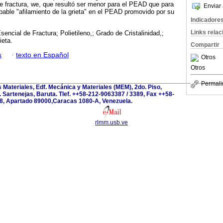
 de fractura, we, que resultó ser menor para el PEAD que para
Enviar 
able "afilamiento de la grieta" en el PEAD promovido por su
Indicadore
Links rela
sencial de Fractura; Polietileno,; Grado de Cristalinidad,;
ieta.
Compartir
s
·
texto en Español
Otros
Otros
Permali
s Materiales, Edf. Mecánica y Materiales (MEM), 2do. Piso,
 Sartenejas, Baruta. Tlef. ++58-212-9063387 / 3389, Fax ++58-
8, Apartado 89000,Caracas 1080-A, Venezuela.
rlmm.usb.ve