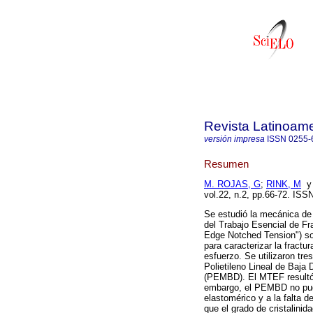
Revista Latinoame
versión impresa
ISSN
0255-
Resumen
M. ROJAS, G
;
RINK, M
vol.22, n.2, pp.66-72. ISS
Se estudió la mecánica de 
del Trabajo Esencial de F
Edge Notched Tension") so
para caracterizar la fractu
esfuerzo. Se utilizaron tr
Polietileno Lineal de Baj
(PEMBD). El MTEF resultó 
embargo, el PEMBD no pud
elastomérico y a la falta 
que el grado de cristalinid