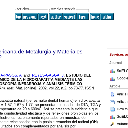
ricana de Metalurgia y Materiales
Services 
2
Journal
SciELO
IA-PASOS, A
and
REYES-GASGA, J
.
ESTUDIO DEL
Google
ICO DE LA HIDROXIAPATITA MEDIANTE LAS
OSCOPIA INFRARROJA Y ANÁLISIS TÉRMICO
Article
Am. Met. Mat.
[online]. 2002, vol.22, n.2, pp.73-77. ISSN
Article
apatita natural (i.e. esmalte dental humano) e hidroxiapatita
Article
P = 1.57, 1.67 y 1.77, se presentan resultados de DTA, TGA y
emperatura de 20 a 600oC. Así se presenta la evidencia que
How to 
e conductividad eléctrica y de reflexiones prohibidas en los
SciELO
electrones recientemente reportados en muestras de
mente relacionados con la posible remoción del radical (OH)-
Automat
sultados son complementados por análisis por