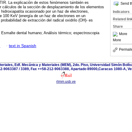
 FTIR. La explicación de estos fenómenos también es
Send th
r cálculos de la sección de desplazamiento de los elementos
 hidroxiapatita ocasionado por un haz de electrones,
Indicators
de 100 KeV (energía de un haz de electrones en un
Related lin
 probabilidad de extracción del radical oxidrilo (OH)- es
Share
; Esmalte dental humano; Análisis térmico; espectroscopia
More
More
h
·
text in Spanish
Permali
teriales, Edf. Mecánica y Materiales (MEM), 2do. Piso, Universidad Simón Bolívar
2-9063387 / 3389, Fax ++58-212-9063388, Apartado 89000,Caracas 1080-A, Ve
rlmm.usb.ve