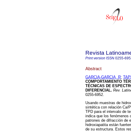
Revista Latinoame
Print version
ISSN
0255-695
Abstract
GARCIA-GARCIA, R
;
TAP
COMPORTAMIENTO TÉRM
TÉCNICAS DE ESPECTR
DIFERENCIAL
.
Rev. Latin
0255-6952.
Usando muestras de hidroxi
sintética con relación Ca/
TPD para el intervalo de t
indica que los fenómenos d
patrones de difracción de 
hidroxiapatita están fuerte
de su estructura. Estos re