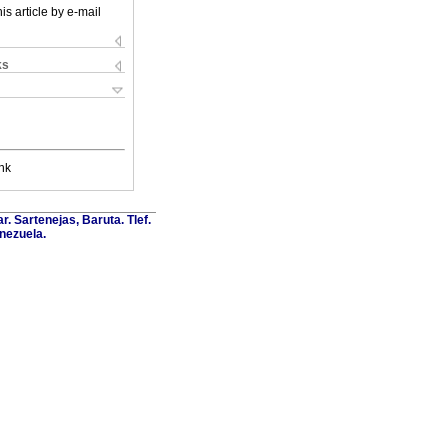
is article by e-mail
ks
nk
. Sartenejas, Baruta. Tlef.
nezuela.