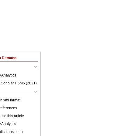
on Demand
 Analytics
 Scholar H5M5 (
2021
)
 in xml format
 references
cite this article
 Analytics
ic translation