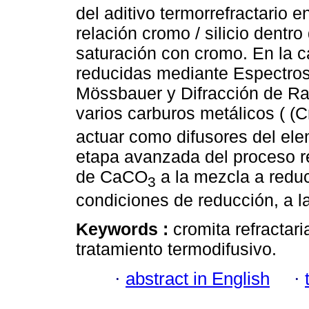
del aditivo termorrefractario 
relación cromo / silicio dentr
saturación con cromo. En la c
reducidas mediante Espectrosc
Mössbauer y Difracción de Ra
varios carburos metálicos ( (C
actuar como difusores del ele
etapa avanzada del proceso re
de CaCO
a la mezcla a reduc
3
condiciones de reducción, a l
Keywords :
cromita refractar
tratamiento termodifusivo.
·
abstract in English
·