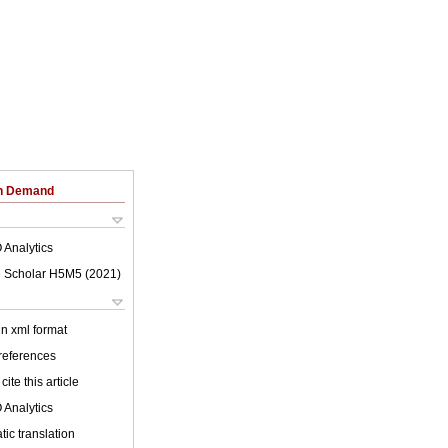
on Demand
 Analytics
 Scholar H5M5 (
2021
)
 in xml format
 references
cite this article
 Analytics
ic translation