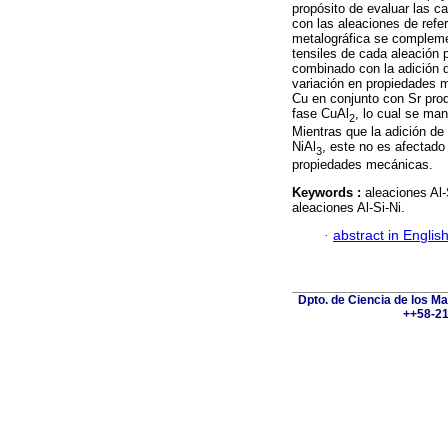
propósito de evaluar las c
con las aleaciones de refe
metalográfica se complemen
tensiles de cada aleación p
combinado con la adición 
variación en propiedades m
Cu en conjunto con Sr prod
fase CuAl
, lo cual se ma
2
Mientras que la adición de
NiAl
, este no es afectado
3
propiedades mecánicas.
Keywords :
aleaciones Al-
aleaciones Al-Si-Ni.
·
abstract in Englis
Dpto. de Ciencia de los Ma
++58-21