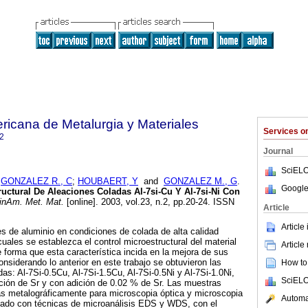
ricana de Metalurgia y Materiales
Services 
2
Journal
SciELO
;
GONZALEZ R., C
;
HOUBAERT, Y
and
GONZALEZ M., G
.
Google
ructural De Aleaciones Coladas Al-7si-Cu Y Al-7si-Ni Con
inAm. Met. Mat.
[online]. 2003, vol.23, n.2, pp.20-24. ISSN
Article
Article
s de aluminio en condiciones de colada de alta calidad
uales se establezca el control microestructural del material
Article
de forma que esta característica incida en la mejora de sus
siderando lo anterior en este trabajo se obtuvieron las
How to 
as: Al-7Si-0.5Cu, Al-7Si-1.5Cu, Al-7Si-0.5Ni y Al-7Si-1.0Ni,
SciELO
ción de Sr y con adición de 0.02 % de Sr. Las muestras
as metalográficamente para microscopia óptica y microscopia
Automat
oyado con técnicas de microanálisis EDS y WDS, con el