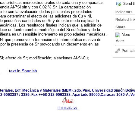
aracterísticas microestructurales de cada una y compararlas
Send th
rencia Al-7Si sin y con 0.02 % Sr. La caracterización
to con la evaluación de las principales propiedades
Indicators
ara determinar el efecto de las adiciones de Cu y Ni,
Related lin
de pequeñas cantidades de Sr y de este modo explicar la
ecánicas. Los resultados finales indican que la adición de
Share
uce un fuerte cambio morfológico del Si eutéctico y de la
nifiesta en un sensible incremento en propiedades mecánicas.
More
 Ni que promueve la formación del intermetálico masivo de
More
 por la presencia de Sr provocando un decremento en las
Permali
Si; efecto de Sr; modificación; aleaciones Al-Si-Cu;
h
·
text in Spanish
teriales, Edf. Mecánica y Materiales (MEM), 2do. Piso, Universidad Simón Bolívar
2-9063387 / 3389, Fax ++58-212-9063388, Apartado 89000,Caracas 1080-A, Ve
rlmm.usb.ve