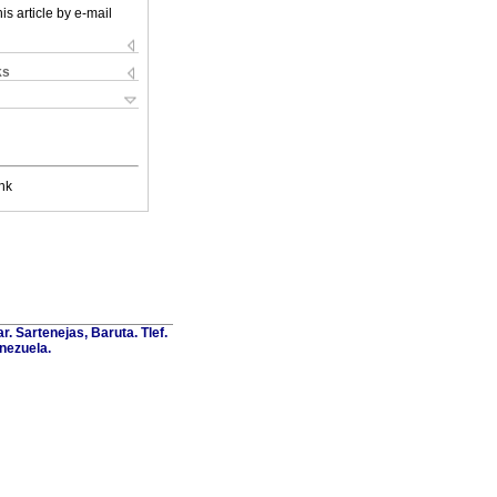
is article by e-mail
ks
nk
. Sartenejas, Baruta. Tlef.
nezuela.