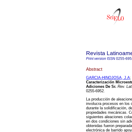
Revista Latinoame
Print version
ISSN
0255-695
Abstract
GARCIA-HINOJOSA, J.A
Caracterización Microest
Adiciones De Sr.
Rev. Lat
0255-6952.
La producción de aleacione
involucra procesos en los c
durante la solidificación, 
propiedades mecánicas. Con
siguientes aleaciones colad
en dos condiciones sin adi
obtenidas fueron preparad
electrónica de barrido ap