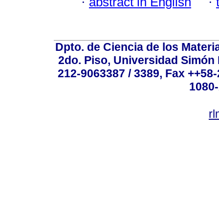
·
abstract in English
·
Dpto. de Ciencia de los Materi
2do. Piso, Universidad Simón B
212-9063387 / 3389, Fax ++58
1080-
r