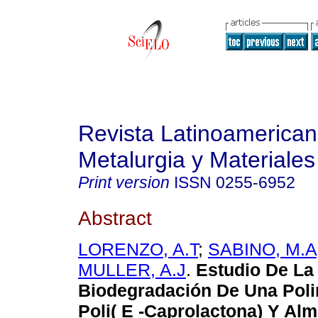
Revista Latinoamerica
Metalurgia y Materiales
Print version
ISSN
0255-6952
Abstract
LORENZO, A.T
;
SABINO, M.A
MULLER, A.J
.
Estudio De La
Biodegradación De Una Pol
Poli( E -Caprolactona) Y Al