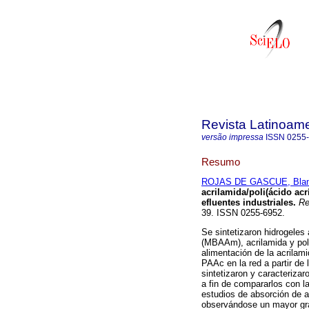
Revista Latinoame
versão impressa
ISSN
0255
Resumo
ROJAS DE GASCUE, Bla
acrilamida/poli(ácido
acr
efluentes
industriales
.
Rev
39. ISSN 0255-6952.
Se sintetizaron hidrogeles 
(MBAAm), acrilamida y poli
alimentación de la acrilam
PAAc en la red a partir de
sintetizaron y caracterizar
a fin de compararlos con l
estudios de absorción de 
observándose un mayor gra