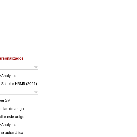
ersonalizados
 Analytics
 Scholar H5M5 (
2021
)
 em XML
cias do artigo
tar este artigo
 Analytics
ão automática