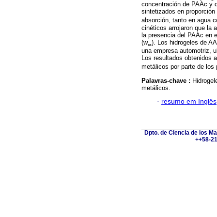
concentración de PAAc y d
sintetizados en proporció
absorción, tanto en agua 
cinéticos arrojaron que la 
la presencia del PAAc en el
(w
). Los hidrogeles de 
∞
una empresa automotriz, u
Los resultados obtenidos a
metálicos por parte de los
Palavras-chave :
Hidrogel
metálicos.
·
resumo em Inglês
Dpto. de Ciencia de los Ma
++58-21