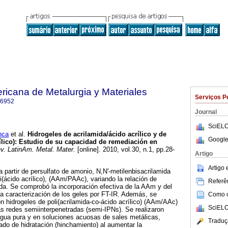
ricana de Metalurgia y Materiales
Serviços P
-6952
Journal
SciELO
nca
et al.
Hidrogeles de acrilamida/ácido acrílico y de
Google
ílico)
:
Estudio de su capacidad de remediación en
. LatinAm. Metal. Mater.
[online]. 2010, vol.30, n.1, pp.28-
Artigo
Artigo
a partir de persulfato de amonio, N,N'-metilenbisacrilamida
(ácido acrílico), (AAm/PAAc), variando la relación de
Referên
ida. Se comprobó la incorporación efectiva de la AAm y del
 la caracterización de los geles por FT-IR. Además, se
Como ci
on hidrogeles de poli(acrilamida-co-ácido acrílico) (AAm/AAc)
SciELO
as redes semiinterpenetradas (semi-IPNs). Se realizaron
agua pura y en soluciones acuosas de sales metálicas,
Traduç
do de hidratación (hinchamiento) al aumentar la