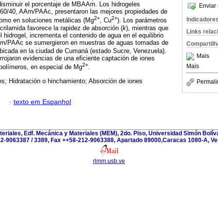
isminuir el porcentaje de MBAAm. Los hidrogeles
Enviar 
n 60/40, AAm/PAAc, presentaron las mejores propiedades de
2+
2+
Indicadore
como en soluciones metálicas (Mg
, Cu
). Los parámetros
acrilamida favorece la rapidez de absorción (
k
), mientras que
Links rela
 hidrogel, incrementa el contenido de agua en el equilibrio
AAm/PAAc se sumergieron en muestras de aguas tomadas de
Compartilh
bicada en la ciudad de Cumaná (estado Sucre, Venezuela).
Mais
rrojaron evidencias de una eficiente captación de iones
2+
Mais
 polímeros, en especial de Mg
.
es; Hidratación o hinchamiento; Absorción de iones
Permali
·
texto em Espanhol
teriales, Edf. Mecánica y Materiales (MEM), 2do. Piso, Universidad Simón Bolívar
2-9063387 / 3389, Fax ++58-212-9063388, Apartado 89000,Caracas 1080-A, Ve
rlmm.usb.ve