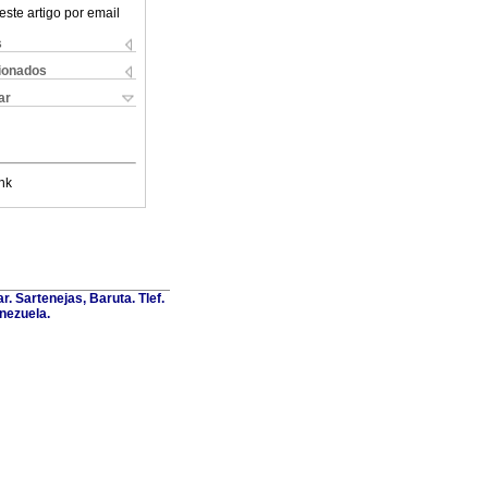
este artigo por email
s
cionados
ar
nk
. Sartenejas, Baruta. Tlef.
nezuela.