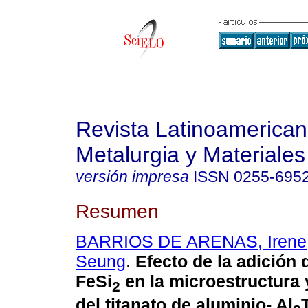
Revista Latinoamerica
Metalurgia y Materiales
versión impresa
ISSN
0255-695
Resumen
BARRIOS DE ARENAS, Irene
Seung
.
Efecto de la adición d
FeSi
en la microestructura 
2
del titanato de aluminio- Al