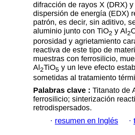
difracción de rayos X (DRX) y
dispersión de energía (EDX) 
patrón, es decir, sin aditivo, 
aluminio junto con TiO
y Al
2
2
porosidad y agrietamiento cara
reactiva de este tipo de mate
muestras con ferrosilicio, mue
Al
TiO
y un leve efecto estab
2
5
sometidas al tratamiento térm
Palabras clave :
Titanato de 
ferrosilicio; sinterización rea
retrodispersados.
·
resumen en Inglés
·