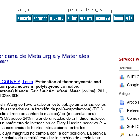
ricana de Metalurgia y Materiales
Serviços P
-6952
Journal
SciELO
. GOUVEIA, Laura
.
Estimation of thermodynamic and
Google
tion parameters in poly(styrene-co-maleic
lactone) blends
.
Rev. LatinAm. Metal. Mater.
[online]. 2011,
Artigo
N 0255-6952.
Artigo
shi-Wang se llevó a cabo en este trabajo un análisis de los
rio estimados de la fracción de poli(e-caprolactona) (PCL)
Referên
li(estireno-co-anhídrido maleico)/poli(e-caprolactona)
SMA posee 14% molar de unidades de anhídrido maleico.
Como ci
un parámetro de interacción de Flory-Huggins negativo (c =
SciELO
 la existencia de fuertes interacciones entre los
 cuya magnitud no cambia con la composición. La técnica
Traduç
z polarizada permitió estudiar la cinética de crecimiento