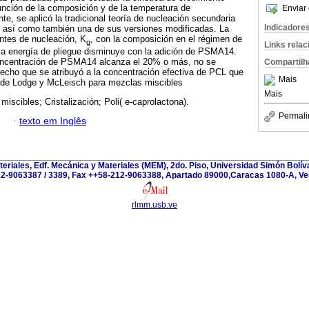
función de la composición y de la temperatura de
Enviar 
nte, se aplicó la tradicional teoría de nucleación secundaria
Indicadore
, así como también una de sus versiones modificadas. La
ntes de nucleación, K
, con la composición en el régimen de
g
Links rela
 la energía de pliegue disminuye con la adición de PSMA14.
oncentración de PSMA14 alcanza el 20% o más, no se
Compartilh
hecho que se atribuyó a la concentración efectiva de PCL que
Mais
 de Lodge y McLeisch para mezclas miscibles
Mais
miscibles; Cristalización; Poli( e-caprolactona).
Permali
·
texto em Inglês
teriales, Edf. Mecánica y Materiales (MEM), 2do. Piso, Universidad Simón Bolívar
2-9063387 / 3389, Fax ++58-212-9063388, Apartado 89000,Caracas 1080-A, Ve
rlmm.usb.ve