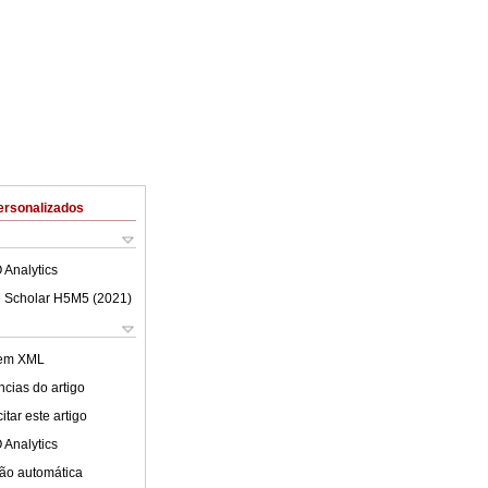
ersonalizados
 Analytics
 Scholar H5M5 (
2021
)
 em XML
cias do artigo
tar este artigo
 Analytics
ão automática