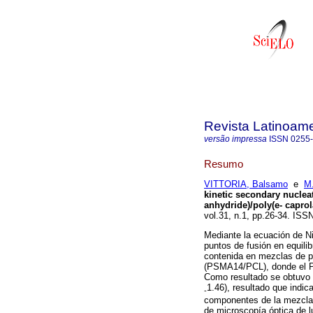
Revista Latinoame
versão impressa
ISSN
0255
Resumo
VITTORIA, Balsamo
e
M
kinetic secondary nuclea
anhydride)/poly(
e
- capro
vol.31, n.1, pp.26-34. ISS
Mediante la ecuación de Ni
puntos de fusión en equilib
contenida en mezclas de po
(PSMA14/PCL), donde el P
Como resultado se obtuvo 
1.46), resultado que indica
-
componentes de la mezcla,
de microscopía óptica de lu