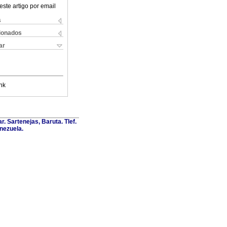
este artigo por email
s
cionados
ar
nk
. Sartenejas, Baruta. Tlef.
nezuela.