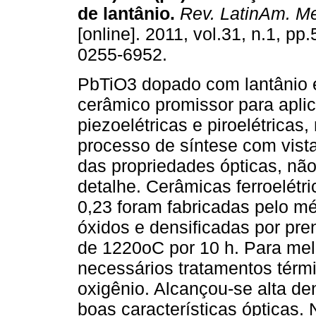
de lantânio
.
Rev. LatinAm. Met
[online]. 2011, vol.31, n.1, pp
0255-6952.
PbTiO3 dopado com lantânio 
cerâmico promissor para apli
piezoelétricas e piroelétricas
processo de síntese com vist
das propriedades ópticas, nã
detalhe. Cerâmicas ferroelétr
0,23 foram fabricadas pelo m
óxidos e densificadas por pr
de 1220oC por 10 h. Para mel
necessários tratamentos térm
oxigênio. Alcançou-se alta d
boas características ópticas.