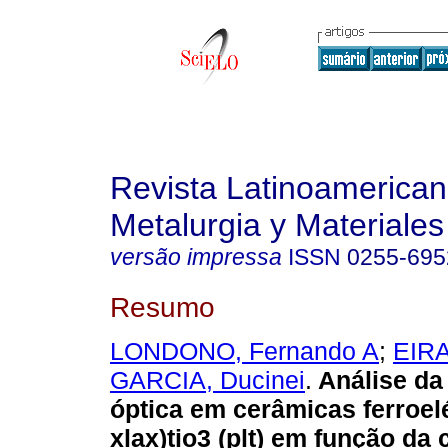
Revista Latinoamerica
Metalurgia y Materiales
versão impressa
ISSN
0255-695
Resumo
LONDONO, Fernando A
;
EIRA
GARCIA, Ducinei
.
Análise da
óptica em cerâmicas ferroelé
xlax)tio3 (plt) em função da