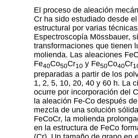
El proceso de aleación mecán
Cr ha sido estudiado desde el
estructural por varias técnic
Espectroscopía Mössbauer, si
transformaciones que tienen l
molienda. Las aleaciones FeC
Fe
Co
Cr
y Fe
Co
Cr
40
50
10
50
40
1
preparadas a partir de los po
1, 2, 5, 10, 20, 40 y 60 h. La
ocurre por incorporación del C
la aleación Fe-Co después de
mezcla de una solución sólida
FeCoCr, la molienda prolongad
en la estructura de FeCo for
(Cr). Un tamaño de grano en e