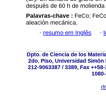
después de 60 h de molienda
Palavras-chave :
FeCo; FeCoC
aleación mecánica.
·
resumo em Inglês
·
Dpto. de Ciencia de los Materi
2do. Piso, Universidad Simón B
212-9063387 / 3389, Fax ++58
1080-
r