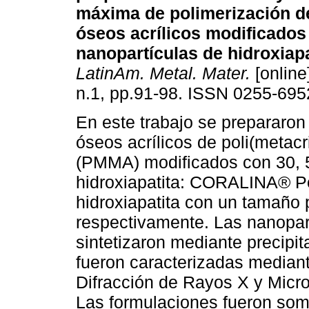
máxima de polimerización 
óseos acrílicos modificados
nanopartículas de hidroxiapa
LatinAm. Metal. Mater.
[online
n.1, pp.91-98. ISSN 0255-695
En este trabajo se prepararo
óseos acrílicos de poli(metacri
(PMMA) modificados con 30, 5
hidroxiapatita: CORALINA® P
hidroxiapatita con un tamaño
respectivamente. Las nanopart
sintetizaron mediante precipi
fueron caracterizadas mediant
Difracción de Rayos X y Micro
Las formulaciones fueron so