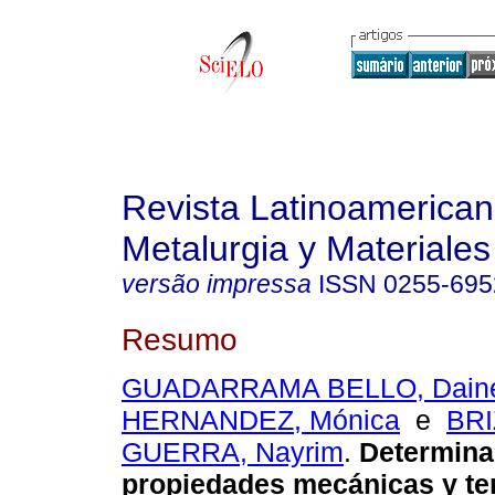
Revista Latinoamerica
Metalurgia y Materiales
versão impressa
ISSN
0255-695
Resumo
GUADARRAMA BELLO, Daine
HERNANDEZ, Mónica
e
BR
GUERRA, Nayrim
.
Determina
propiedades mecánicas y te