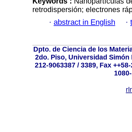
Keywords :
Nanopartículas d
retrodispersión; electrones rá
·
abstract in English
·
Dpto. de Ciencia de los Materi
2do. Piso, Universidad Simón B
212-9063387 / 3389, Fax ++58
1080-
r