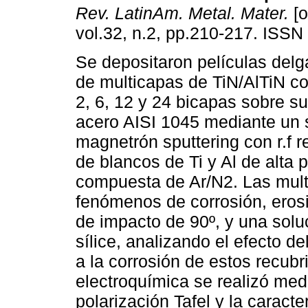
Rev. LatinAm. Metal. Mater.
[o
vol.32, n.2, pp.210-217. ISSN
Se depositaron películas del
de multicapas de TiN/AlTiN c
2, 6, 12 y 24 bicapas sobre su
acero AISI 1045 mediante un 
magnetrón sputtering con r.f re
de blancos de Ti y Al de alta
compuesta de Ar/N2. Las mult
fenómenos de corrosión, erosi
de impacto de 90º, y una sol
sílice, analizando el efecto d
a la corrosión de estos recubr
electroquímica se realizó med
polarización Tafel y la caract