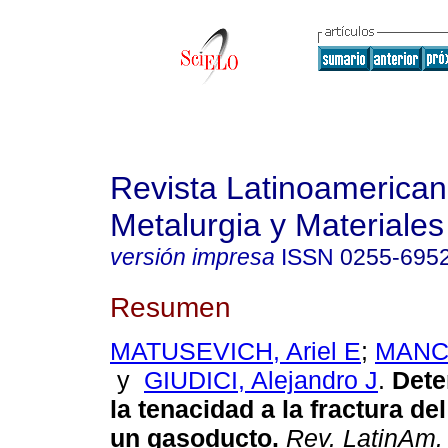
Revista Latinoamerica
Metalurgia y Materiales
versión impresa
ISSN
0255-695
Resumen
MATUSEVICH, Ariel E
;
MANCI
y
GIUDICI, Alejandro J
.
Dete
la tenacidad a la fractura de
un gasoducto
.
Rev. LatinAm. 