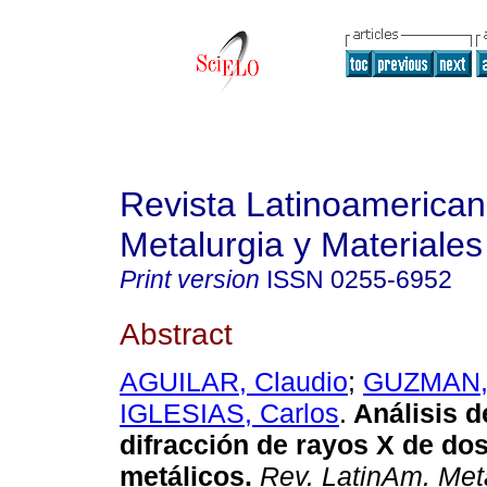
Revista Latinoamerica
Metalurgia y Materiales
Print version
ISSN
0255-6952
Abstract
AGUILAR, Claudio
;
GUZMAN,
IGLESIAS, Carlos
.
Análisis d
difracción de rayos X de do
metálicos
.
Rev. LatinAm. Meta