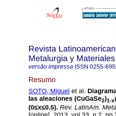
Revista Latinoamerica
Metalurgia y Materiales
versão impressa
ISSN
0255-695
Resumo
SOTO, Miguel
et al.
Diagrama
las aleaciones (CuGaSe
)
2
1-x
(0
≤
x
≤
0.5)
.
Rev. LatinAm. Metal
[online]. 2013, vol.33, n.2, p