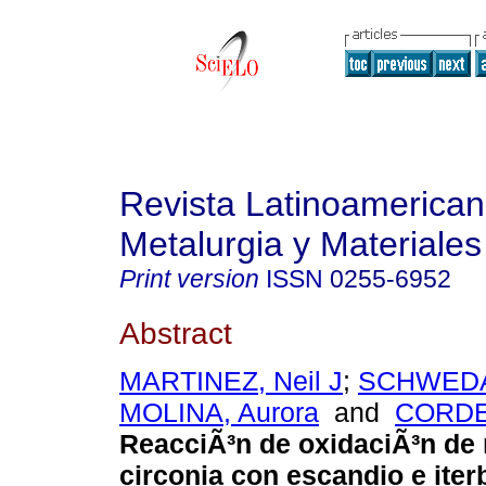
Revista Latinoamerica
Metalurgia y Materiales
Print version
ISSN
0255-6952
Abstract
MARTINEZ, Neil J
;
SCHWEDA,
MOLINA, Aurora
and
CORDER
ReacciÃ³n de oxidaciÃ³n de 
circonia con escandio e iter