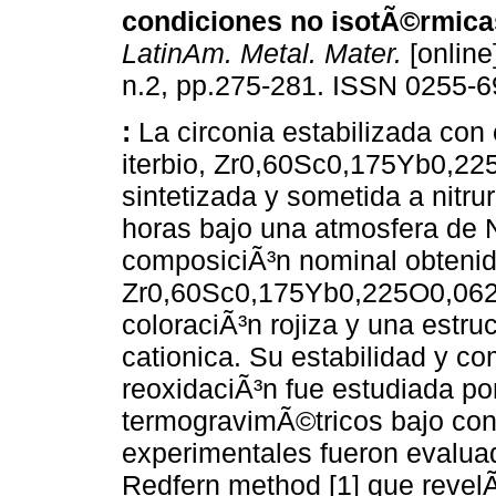
condiciones no isotÃ©rmic
LatinAm. Metal. Mater.
[online
n.2, pp.275-281. ISSN 0255-6
:
La circonia estabilizada con
iterbio, Zr0,60Sc0,175Yb0,22
sintetizada y sometida a nitru
horas bajo una atmosfera de 
composiciÃ³n nominal obtenid
Zr0,60Sc0,175Yb0,225O0,0627
coloraciÃ³n rojiza y una estruc
cationica. Su estabilidad y c
reoxidaciÃ³n fue estudiada por
termogravimÃ©tricos bajo con
experimentales fueron evalua
Redfern method [1] que revel