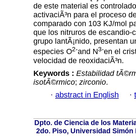
de este material es controlado
activaciÃ³n para el proceso 
comparado con 103 KJ/mol par
que los nitruros de escandio-
grupo lantÃ¡nido, presentan u
2-
3-
especies O
and N
en el cri
velocidad de reoxidaciÃ³n.
Keywords :
Estabilidad tÃ©rm
isotÃ©rmico
;
zirconio
.
·
abstract in English
·
Dpto. de Ciencia de los Materi
2do. Piso, Universidad Simón B