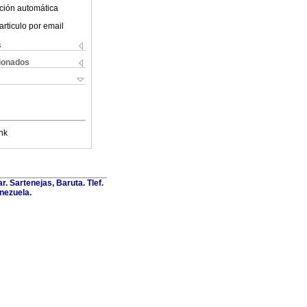
ción automática
articulo por email
s
cionados
nk
. Sartenejas, Baruta. Tlef.
nezuela.