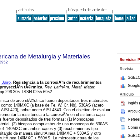
ricana de Metalurgia y Materiales
Servicios 
6952
Revista
SciELO
 Jairo
.
Resistencia a la corrosiÃ³n de recubrimientos
Google
 proyecciÃ³n tÃ©rmica
.
Rev. LatinAm. Metal. Mater.
2, pp.296-305. ISSN 0255-6952.
Articulo
mica de arco elÃ©ctrico fueron depositados tres materiales
Inglés 
 como: 140MXC (a base de Fe, W, Cr, Nb), 530AS (acero
AISI 420), sobre acero AISI 4340. Con el objetivo de evaluar
Articu
crementar la resistencia a la corrosiÃ³n en el sistema capa-
os fueron depositados de tres formas: (1) Monocapas
Referen
erial; (2) bicapas compuestas de una monocapa de 530AS
Como ci
de1 140MXC en ambos casos y (3) recubrimientos tipo
sitando de manera simultÃ¡nea 140MXC + 530AS y otro
SciELO
multÃ¡nea 140MXC + 560AS. La microestructura de los