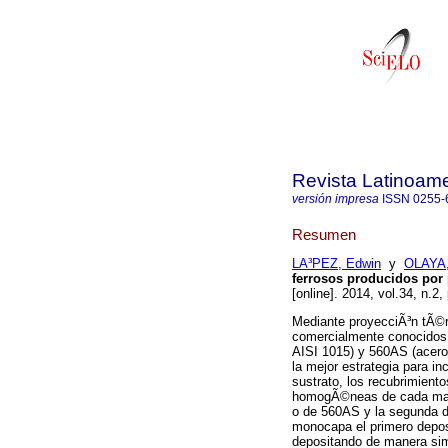
Revista Latinoame
versión impresa
ISSN
0255-
Resumen
LA³PEZ, Edwin
y
OLAYA,
ferrosos producidos por
[online]. 2014, vol.34, n.
Mediante proyecciÃ³n tÃ©r
comercialmente conocidos
AISI 1015) y 560AS (acero 
la mejor estrategia para in
sustrato, los recubrimient
homogÃ©neas de cada mat
o de 560AS y la segunda 
monocapa el primero depo
depositando de manera si