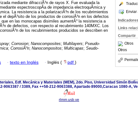
rizada mediante difracciÃ³n de rayos X. Fue evaluada la
Traduc
n mediante espectroscopÃ­a de impedancia electroquÃ­mica y
Enviar 
mica. La resistencia a la polarizaciÃ³n de los recubrimientos
el depÃ³sito de los productos de corrosiÃ³n en los defectos
Indicadore
s que en las monocapas disimiles aumentÃ³ la resistencia a
ciÃ³n de defectos, con respecto al recubrimiento 140MXC. Los
Links rela
corrosiÃ³n de los recubrimientos producidos se describen en
Compartir
Otros
spray
;
Corrosion
;
Nanocomposites
;
Multilayers
;
Pseudo-
mica
;
CorrosiÃ³n
;
Nanocompositos
;
Multicapas
;
Seudo-
Otros
Permali
s
·
texto en Inglés
·
Inglés (
pdf
)
teriales, Edf. Mecánica y Materiales (MEM), 2do. Piso, Universidad Simón Bolívar
2-9063387 / 3389, Fax ++58-212-9063388, Apartado 89000,Caracas 1080-A, Ve
rlmm.usb.ve