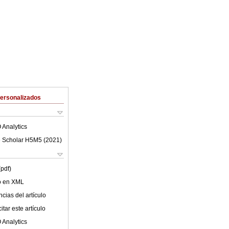
Personalizados
 Analytics
 Scholar H5M5 (
2021
)
(pdf)
lo en XML
cias del artículo
tar este artículo
 Analytics