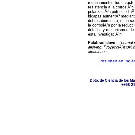
recubrimientos fue caracte
resistencia a la corrosiÃ³
polarizaciÃ³n potenciodinÃ¡
bicapas aumentÃ³ mediante 
del recubrimiento, mientra
la corrosiÃ³n por la reduc
detalles y mecanismos de 
esta investigaciÃ³n.
Palabras clave :
Thermal 
alloying
;
ProyecciÃ³n tÃ©r
aleaciones
.
·
resumen en Inglé
Dpto. de Ciencia de los Ma
++58-21