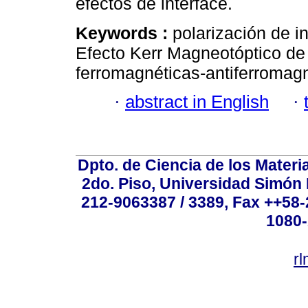
efectos de interface.
Keywords :
polarización de i
Efecto Kerr Magneotóptico de 
ferromagnéticas-antiferromagn
·
abstract in English
·
Dpto. de Ciencia de los Materi
2do. Piso, Universidad Simón B
212-9063387 / 3389, Fax ++58
1080-
r