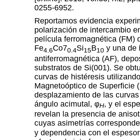
0255-6952.
Reportamos evidencia experi
polarización de intercambio e
película ferromagnética (FM) 
Fe
Co7
Si
B
y una de
4.6
0.4
15
10
antiferromagnética (AF), depo
substratos de Si(001). Se obtu
curvas de histéresis utilizand
Magnetoóptico de Superficie
desplazamiento de las curvas 
ángulo acimutal, φ
, y el esp
H
revelan la presencia de anisot
cuyas asimetrías corresponde
y dependencia con el espesor 