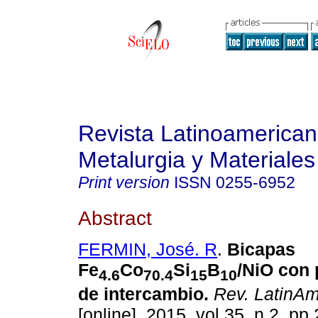
Revista Latinoamerica
Metalurgia y Materiales
Print version
ISSN
0255-6952
Abstract
FERMIN, José. R
.
Bicapas
Fe
Co
Si
B
/NiO con 
4.6
70.4
15
10
de intercambio
.
Rev. LatinAm.
[online]. 2015, vol.35, n.2, p