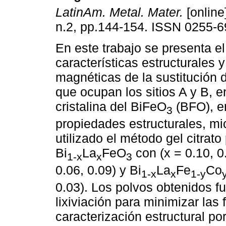
LatinAm. Metal. Mater.
[online
n.2, pp.144-154. ISSN 0255-6
En este trabajo se presenta el
características estructurales 
magnéticas de la sustitución 
que ocupan los sitios A y B, e
cristalina del BiFeO
(BFO), e
3
propiedades estructurales, mi
utilizado el método gel citrato
Bi
La
FeO
con (x = 0.10, 0
1-x
x
3
0.06, 0.09) y Bi
La
Fe
Co
1-x
x
1-y
0.03). Los polvos obtenidos f
lixiviación para minimizar la
caracterización estructural po