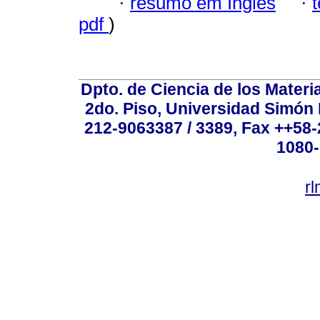
·
resumo em Inglês
·
pdf
)
Dpto. de Ciencia de los Materi
2do. Piso, Universidad Simón B
212-9063387 / 3389, Fax ++58
1080-
r