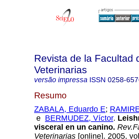
Revista de la Facultad 
Veterinarias
versão impressa
ISSN
0258-657
Resumo
ZABALA, Eduardo E
;
RAMIRE
e
BERMUDEZ, Víctor
.
Leish
visceral en un canino
.
Rev.Fa
Veterinarias
[online]. 2005, vol