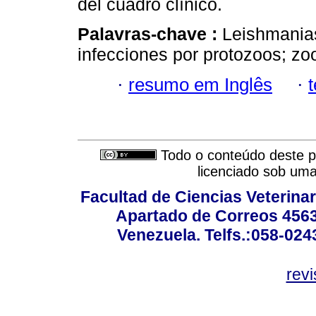
del cuadro clínico.
Palavras-chave :
Leishmania
infecciones por protozoos; zo
·
resumo em Inglês
·
Todo o conteúdo deste pe
licenciado sob um
Facultad de Ciencias Veterinar
Apartado de Correos 4563
Venezuela. Telfs.:058-02
rev