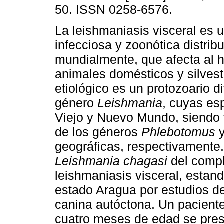
50. ISSN 0258-6576.
La leishmaniasis visceral es
infecciosa y zoonótica distrib
mundialmente, que afecta al 
animales domésticos y silvest
etiológico es un protozoario di
género
Leishmania
, cuyas es
Viejo y Nuevo Mundo, siendo 
de los géneros
Phlebotomus
geográficas, respectivamente.
Leishmania chagasi
del comp
leishmaniasis visceral, estan
estado Aragua por estudios de
canina autóctona. Un pacient
cuatro meses de edad se presen