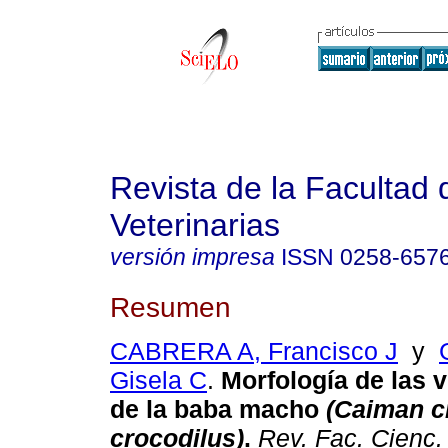
Revista de la Facultad 
Veterinarias
versión impresa
ISSN
0258-657
Resumen
CABRERA A, Francisco J
y
Gisela C
.
Morfología de las v
de la baba macho
(Caiman c
crocodilus)
.
Rev. Fac. Cienc. 