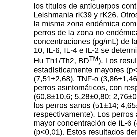
los títulos de anticuerpos con
Leishmania rK39 y rK26. Otros
la misma zona endémica como
perros de la zona no endémic
concentraciones (pg/mL) de la
10, IL-6, IL-4 e IL-2 se determ
TM
Hu Th1/Th2, BD
). Los res
estadísticamente mayores (p<0
(7,51±2,68), TNF-α (3,86±1,46
perros asintomáticos, con res
(60,8±10,6; 5,28±0,80; 2,76±0
los perros sanos (51±14; 4,65
respectivamente). Los perros
mayor concentración de IL-6 (
(p<0,01). Estos resultados de