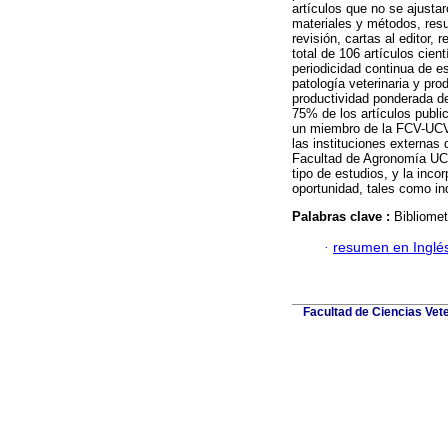
artículos que no se ajustaro
materiales y métodos, resu
revisión, cartas al editor, 
total de 106 artículos cie
periodicidad continua de e
patología veterinaria y pr
productividad ponderada de
75% de los artículos publi
un miembro de la FCV-UCV,
las instituciones externas 
Facultad de Agronomía UCV,
tipo de estudios, y la inc
oportunidad, tales como in
Palabras clave :
Bibliomet
·
resumen en Inglé
Facultad de Ciencias Vet