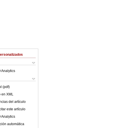
Personalizados
 Analytics
l (pdf)
lo en XML
cias del artículo
tar este artículo
 Analytics
ción automática