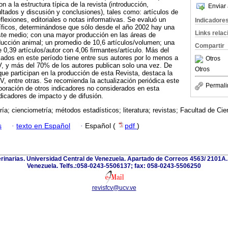
n a la estructura típica de la revista (introducción,
Enviar 
ltados y discusión y conclusiones), tales como: artículos de
reflexiones, editoriales o notas informativas. Se evaluó un
Indicadore
ntíficos, determinándose que sólo desde el año 2002 hay una
Links rela
ste medio; con una mayor producción en las áreas de
oducción animal; un promedio de 10,6 artículos/volumen; una
Compartir
 0,39 artículos/autor con 4,06 firmantes/artículo. Más del
cados en este período tiene entre sus autores por lo menos a
Otros
 y más del 70% de los autores publican solo una vez. De
Otros
que participan en la producción de esta Revista, destaca la
 entre otras. Se recomienda la actualización periódica este
Permali
orporación de otros indicadores no considerados en esta
dicadores de impacto y de difusión.
ría; cienciometría; métodos estadísticos; literatura; revistas; Facultad de Ci
s
·
texto en Español
·
Español (
pdf
)
erinarias. Universidad Central de Venezuela. Apartado de Correos 4563/ 2101A
Venezuela. Telfs.:058-0243-5506137; fax: 058-0243-5506250
revisfcv@ucv.ve