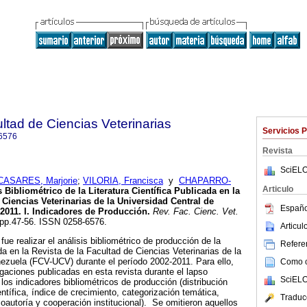
ltad de Ciencias Veterinarias
Servicios 
6576
Revista
SciELO
CASARES, Marjorie
;
VILORIA, Francisca
y
CHAPARRO-
Articulo
s Bibliométrico de la Literatura Científica Publicada en la
 Ciencias Veterinarias de la Universidad Central de
Españo
2011. I. Indicadores de Producción
.
Rev. Fac. Cienc. Vet.
, pp.47-56. ISSN 0258-6576.
Articu
fue realizar el análisis bibliométrico de producción de la
Referen
cada en la Revista de la Facultad de Ciencias Veterinarias de la
ezuela (FCV-UCV) durante el período 2002-2011. Para ello,
Como ci
igaciones publicadas en esta revista durante el lapso
SciELO
los indicadores bibliométricos de producción (distribución
ntífica, índice de crecimiento, categorización temática,
Traduc
coautoría y cooperación institucional). Se omitieron aquellos