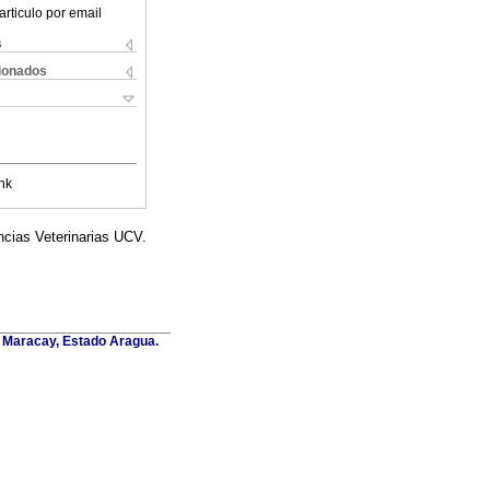
articulo por email
s
cionados
nk
encias Veterinarias UCV.
. Maracay, Estado Aragua.