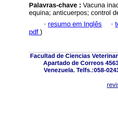
Palavras-chave :
Vacuna inact
equina; anticuerpos; control 
·
resumo em Inglês
·
pdf
)
Facultad de Ciencias Veterinar
Apartado de Correos 4563
Venezuela. Telfs.:058-02
rev