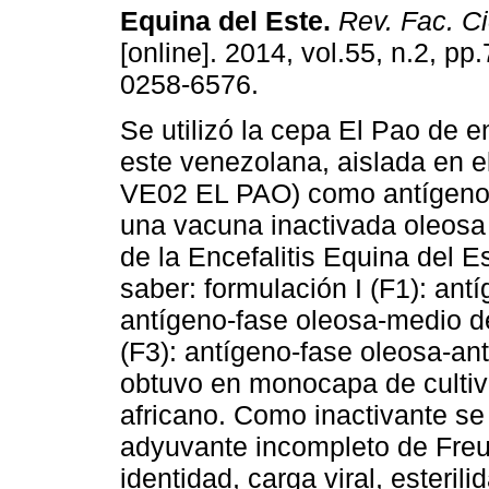
Equina del Este
.
Rev. Fac. Ci
[online]. 2014, vol.55, n.2, p
0258-6576.
Se utilizó la cepa El Pao de en
este venezolana, aislada en e
VE02 EL PAO) como antígeno,
una vacuna inactivada oleosa 
de la Encefalitis Equina del E
saber: formulación I (F1): antí
antígeno-fase oleosa-medio de
(F3): antígeno-fase oleosa-an
obtuvo en monocapa de cultiv
africano. Como inactivante se 
adyuvante incompleto de Freu
identidad, carga viral, esteril