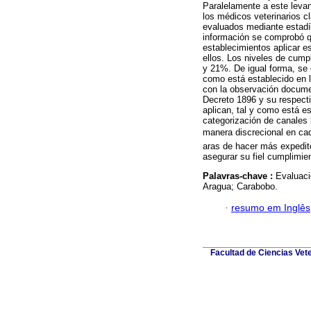
Paralelamente a este levan
los médicos veterinarios c
evaluados mediante estadís
información se comprobó q
establecimientos aplicar e
ellos. Los niveles de cump
y 21%. De igual forma, se 
como está establecido en l
con la observación docume
Decreto 1896 y su respecti
aplican, tal y como está e
categorización de canales 
manera discrecional en cada
aras de hacer más expedito
asegurar su fiel cumplimie
Palavras-chave :
Evaluaci
Aragua; Carabobo.
·
resumo em Inglês
Facultad de Ciencias Vet