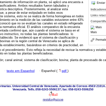
tamiento de información en planta, se aplicó una encuesta a
Enviar 
lasificadores. Ambos resultados fueron tabulados y
tica descriptiva. Posteriormente, al analizar esta
Indicadore
ue, a pesar de estar estipulado en todos esos
Links rela
ste sistema, esto no se realiza de forma homogénea en todos
limiento en la medición de las variables estuvieron entre 43%
Compartilh
conoció que no se evalúan las canales en estado refrigerado
a normativa oficial. El análisis comparativo de la encuesta
Mais
ntada confirmó que, aún cuando el sistema se basa en el
Mais
vo instructivo, no todas las plantas beneficiadoras lo
stablecido. Se evidenció que el sistema de clasificación y
Permali
bovinas en la región central de Venezuela se aplica de
 establecimiento, basándose en criterios de practicidad, en
 el procedimiento. Esto refleja la necesidad de revisar la normativa y esta
nto en todas las plantas beneficiadoras.
ón; canal animal; sistema de clasificación; bovina; planta de procesado de ca
·
texto em Espanhol
·
Espanhol (
pdf
)
erinarias. Universidad Central de Venezuela. Apartado de Correos 4563/ 2101A
Venezuela. Telfs.:058-0243-5506137; fax: 058-0243-5506250
revisfcv@ucv.ve