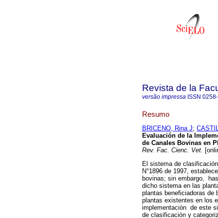
Revista de la Facu
versão impressa
ISSN
0258
Resumo
BRICENO, Rina J
;
CASTIL
E
valuación de la Implem
de Canales Bovinas en Pl
Rev. Fac. Cienc. Vet.
[onli
El sistema de clasificació
N°1896 de 1997, establece c
bovinas; sin embargo, has
dicho sistema en las planta
plantas beneficiadoras de 
plantas existentes en los 
implementación de este s
de clasificación y categor