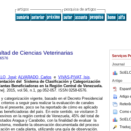
ltad de Ciencias Veterinarias
Serviços P
-6576
Journal
SciELO
LO, José
;
ALVARADO, Carlos
e
VIVAS-PIVAT, Isis
.
Artigo
entación del Sistema de Clasificación
y Categorización
antas Beneficiadoras en la Región Central de Venezuela
.
Espanh
ne]. 2015, vol.56, n.1, pp.052-057. ISSN 0258-6576.
Artigo
n y categorización vigente, basado en el Decreto Presidencial
riterios a seguir para realizar la evaluación de canales
Referên
ta el presente, poco se ha reportado de cómo es aplicado
s beneficiadoras del país. En este sentido, se visitaron 3
Como ci
bovinos en la región central de Venezuela, 45% del total de
SciELO
estados Aragua y Carabobo, con la finalidad de evaluar la
istema, mediante la observación documentada del proceso
Traduç
ización en cada planta, utilizando una guía de observación.