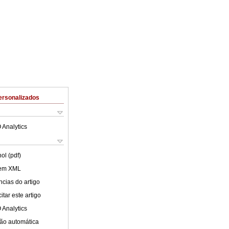
ersonalizados
 Analytics
ol (pdf)
 em XML
cias do artigo
tar este artigo
 Analytics
ão automática