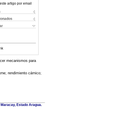
este artigo por email
s
cionados
ar
nk
blecer mecanismos para
rne; rendimiento cárnico;
. Maracay, Estado Aragua.