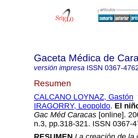
Gaceta Médica de Car
versión impresa
ISSN
0367-476
Resumen
CALCANO LOYNAZ, Gastón
IRAGORRY, Leopoldo
.
El niñ
Gac Méd Caracas
[online]. 20
n.3, pp.318-321. ISSN 0367-4
RESUMEN
La creación de la