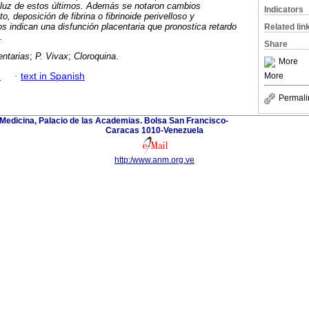
a luz de estos últimos. Además se notaron cambios
Indicators
o, deposición de fibrina o fibrinoide perivelloso y
llos indican una disfunción placentaria que pronostica retardo
Related lin
.
Share
entarias
;
P. Vivax
;
Cloroquina
.
More
h
·
text in Spanish
More
Permali
edicina, Palacio de las Academias. Bolsa San Francisco-
Caracas 1010-Venezuela
http:/www.anm.org.ve