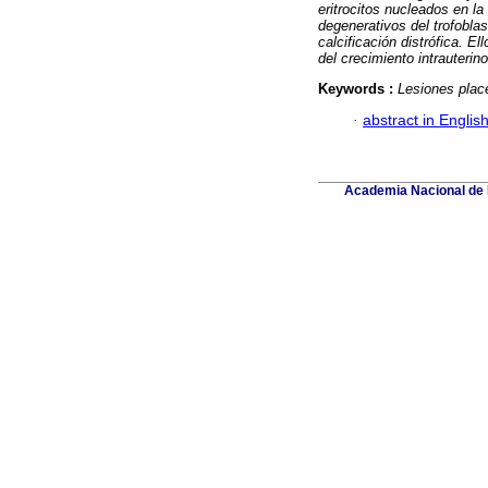
eritrocitos nucleados en l
degenerativos del trofoblast
calcificación distrófica. E
del crecimiento intrauterino
Keywords :
Lesiones plac
·
abstract in Englis
Academia Nacional de M