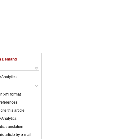
on Demand
 Analytics
 in xml format
 references
cite this article
 Analytics
ic translation
is article by e-mail