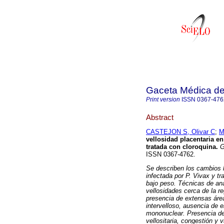
Gaceta Médica d
Print version
ISSN
0367-476
Abstract
CASTEJON S, Olivar C
;
M
vellosidad placentaria e
tratada con cloroquina
.
G
ISSN 0367-4762.
Se describen los cambios h
infectada por P. Vivax y tr
bajo peso. Técnicas de an
vellosidades cerca de la r
presencia de extensas área
intervelloso, ausencia de er
mononuclear. Presencia de 
vellositaria, congestión y 