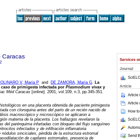
e Caracas
Services 
2
Journal
SciELO
OLINARO V, María P
and
DE ZAMORA, María G
.
La
Article
n caso de primigesta infectada por
Plasmodium vivax
y
ac Méd Caracas
[online]. 2001, vol.109, n.3, pp.345-351.
Article
Article
istológicos en una placenta obtenida de paciente primigesta
atada con cloroquina antes del parto de un recién nacido de
How to 
álisis macroscópico y microscópico se aplicaron a
egión materna de la placenta. Los hallazgos revelaron la
SciELO
s del parénquima infartadas con bloqueo del flujo sanguíneo
Automat
itrocitos infectados y de infiltración inflamatoria
nódulos sinciciales, pérdida de la estructura estromal
Send th
vasodilatación de capilares estromales, presencia de