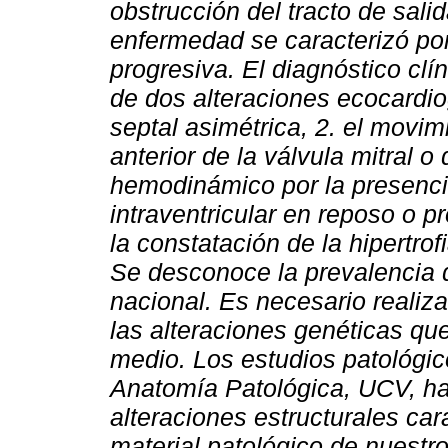
obstrucción del tracto de salid
enfermedad se caracterizó por
progresiva. El diagnóstico clí
de dos alteraciones ecocardiogr
septal asimétrica, 2. el movimi
anterior de la válvula mitral 
hemodinámico por la presenci
intraventricular en reposo o p
la constatación de la hipertro
Se desconoce la prevalencia d
nacional. Es necesario realiza
las alteraciones genéticas qu
medio. Los estudios patológico
Anatomía Patológica, UCV, han
alteraciones estructurales cara
material patológico de nuestr