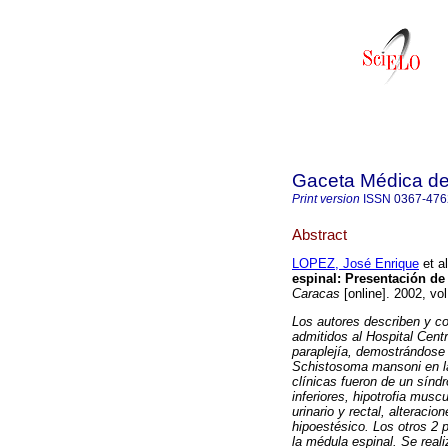
Gaceta Médica d
Print version
ISSN
0367-476
Abstract
LOPEZ, José Enrique
et al
espinal
:
Presentación de 
Caracas
[online]. 2002, vo
Los autores describen y co
admitidos al Hospital Cent
paraplejía, demostrándose 
Schistosoma mansoni en la
clínicas fueron de un sínd
inferiores, hipotrofia musc
urinario y rectal, alteracio
hipoestésico. Los otros 2 
la médula espinal. Se real