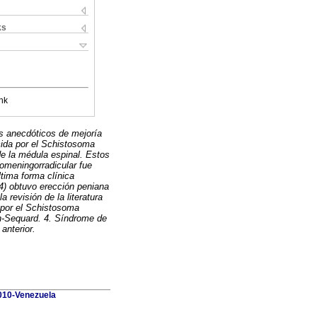
ks
nk
s anecdóticos de mejoría
ucida por el Schistosoma
 la médula espinal. Estos
omeningorradicular fue
tima forma clínica
 4) obtuvo erección peniana
revisión de la literatura
 por el Schistosoma
n-Sequard. 4. Síndrome de
 anterior.
010-Venezuela