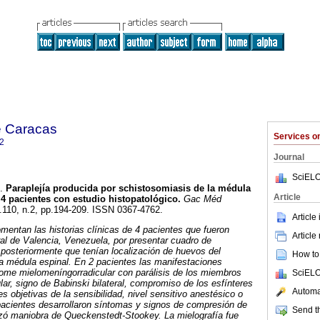
e Caracas
Services 
2
Journal
SciELO
.
Paraplejía producida por schistosomiasis de la médula
Article
4 pacientes con estudio histopatológico
.
Gac Méd
l.110, n.2, pp.194-209. ISSN 0367-4762.
Article
mentan las historias clínicas de 4 pacientes que fueron
Article
ral de Valencia, Venezuela, por presentar cuadro de
posteriormente que tenían localización de huevos del
How to 
 médula espinal. En 2 pacientes las manifestaciones
rome mielomeníngorradicular con parálisis de los miembros
SciELO
ular, signo de Babinski bilateral, compromiso de los esfínteres
Automat
nes objetivas de la sensibilidad, nivel sensitivo anestésico o
pacientes desarrollaron síntomas y signos de compresión de
Send th
izó maniobra de Queckenstedt-Stookey. La mielografía fue