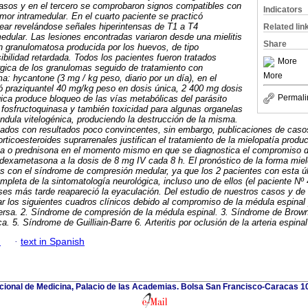
casos y en el tercero se comprobaron signos compatibles con
Indicators
umor intramedular. En el cuarto paciente se practicó
ear revelándose señales hiperintensas de T1 a T4
Related lin
edular. Las lesiones encontradas variaron desde una mielitis
Share
n granulomatosa producida por los huevos, de tipo
ibilidad retardada. Todos los pacientes fueron tratados
More
rgica de los granulomas seguido de tratamiento con
More
: hycantone (3 mg / kg peso, diario por un día), en el
ó praziquantel 40 mg/kg peso en dosis única, 2 400 mg dosis
Permali
gica produce bloqueo de las vías metabólicas del parásito
a fosfructoquinasa y también toxicidad para algunas organelas
ndula vitelogénica, produciendo la destrucción de la misma.
sados con resultados poco convincentes, sin embargo, publicaciones de caso
rticoesteroides suprarrenales justifican el tratamiento de la mielopatía prod
 o prednisona en el momento mismo en que se diagnostica el compromiso de
dexametasona a la dosis de 8 mg IV cada 8 h. El pronóstico de la forma miel
es con el síndrome de compresión medular, ya que los 2 pacientes con esta úl
mpleta de la sintomatología neurológica, incluso uno de ellos (el paciente Nº
es más tarde reapareció la eyaculación. Del estudio de nuestros casos y de la 
r los siguientes cuadros clínicos debido al compromiso de la médula espinal
sversa. 2. Síndrome de compresión de la médula espinal. 3. Síndrome de Brow
ca. 5. Síndrome de Guilliain-Barre 6. Arteritis por oclusión de la arteria espinal
h
·
text in Spanish
ional de Medicina, Palacio de las Academias. Bolsa San Francisco-Caracas 1