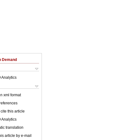
on Demand
 Analytics
 in xml format
 references
cite this article
 Analytics
ic translation
is article by e-mail