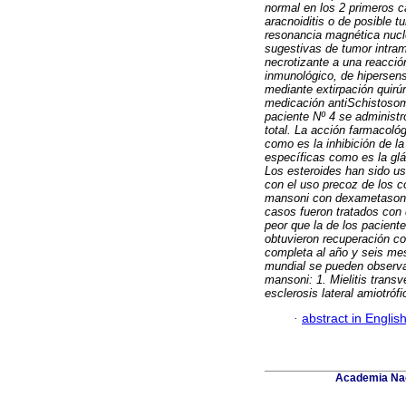
normal en los 2 primeros 
aracnoiditis o de posible t
resonancia magnética nucl
sugestivas de tumor intram
necrotizante a una reacció
inmunológico, de hipersens
mediante extirpación quirú
medicación antiSchistosoma
paciente Nº 4 se administr
total. La acción farmacoló
como es la inhibición de l
específicas como es la glá
Los esteroides han sido u
con el uso precoz de los co
mansoni con dexametasona
casos fueron tratados con 
peor que la de los pacient
obtuvieron recuperación co
completa al año y seis mes
mundial se pueden observa
mansoni: 1. Mielitis tran
esclerosis lateral amiotrófi
·
abstract in Englis
Academia Nac