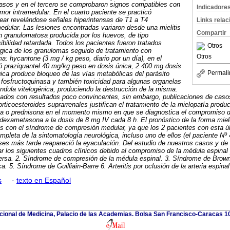
casos y en el tercero se comprobaron signos compatibles con
Indicadore
umor intramedular. En el cuarto paciente se practicó
ear revelándose señales hiperintensas de T1 a T4
Links rela
edular. Las lesiones encontradas variaron desde una mielitis
Compartir
n granulomatosa producida por los huevos, de tipo
ibilidad retardada. Todos los pacientes fueron tratados
Otros
rgica de los granulomas seguido de tratamiento con
Otros
: hycantone (3 mg / kg peso, diario por un día), en el
ó praziquantel 40 mg/kg peso en dosis única, 2 400 mg dosis
Permali
gica produce bloqueo de las vías metabólicas del parásito
a fosfructoquinasa y también toxicidad para algunas organelas
ndula vitelogénica, produciendo la destrucción de la misma.
sados con resultados poco convincentes, sin embargo, publicaciones de caso
rticoesteroides suprarrenales justifican el tratamiento de la mielopatía prod
 o prednisona en el momento mismo en que se diagnostica el compromiso de
dexametasona a la dosis de 8 mg IV cada 8 h. El pronóstico de la forma miel
es con el síndrome de compresión medular, ya que los 2 pacientes con esta úl
mpleta de la sintomatología neurológica, incluso uno de ellos (el paciente Nº
es más tarde reapareció la eyaculación. Del estudio de nuestros casos y de la 
r los siguientes cuadros clínicos debido al compromiso de la médula espinal
sversa. 2. Síndrome de compresión de la médula espinal. 3. Síndrome de Brow
ca. 5. Síndrome de Guilliain-Barre 6. Arteritis por oclusión de la arteria espinal
s
·
texto en Español
ional de Medicina, Palacio de las Academias. Bolsa San Francisco-Caracas 1