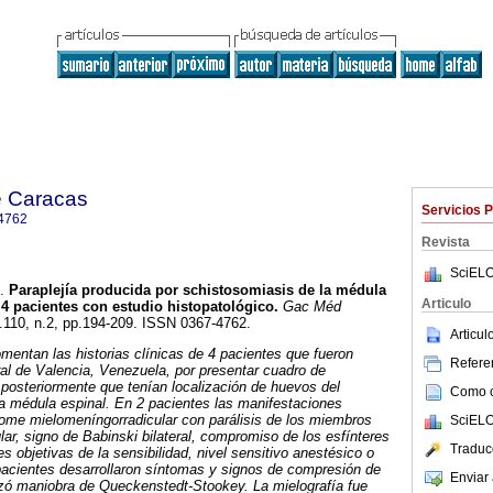
e Caracas
Servicios 
4762
Revista
SciELO
.
Paraplejía producida por schistosomiasis de la médula
Articulo
4 pacientes con estudio histopatológico
.
Gac Méd
l.110, n.2, pp.194-209. ISSN 0367-4762.
Articu
mentan las historias clínicas de 4 pacientes que fueron
Referen
ral de Valencia, Venezuela, por presentar cuadro de
posteriormente que tenían localización de huevos del
Como ci
 médula espinal. En 2 pacientes las manifestaciones
rome mielomeníngorradicular con parálisis de los miembros
SciELO
ular, signo de Babinski bilateral, compromiso de los esfínteres
Traduc
nes objetivas de la sensibilidad, nivel sensitivo anestésico o
pacientes desarrollaron síntomas y signos de compresión de
Enviar 
izó maniobra de Queckenstedt-Stookey. La mielografía fue