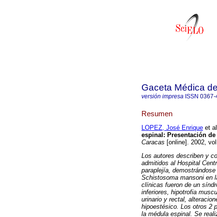
Gaceta Médica d
versión impresa
ISSN
0367-
Resumen
LOPEZ, José Enrique
et al
espinal
:
Presentación de 
Caracas
[online]. 2002, vo
Los autores describen y co
admitidos al Hospital Cent
paraplejía, demostrándose 
Schistosoma mansoni en la
clínicas fueron de un sínd
inferiores, hipotrofia musc
urinario y rectal, alteracio
hipoestésico. Los otros 2 
la médula espinal. Se real