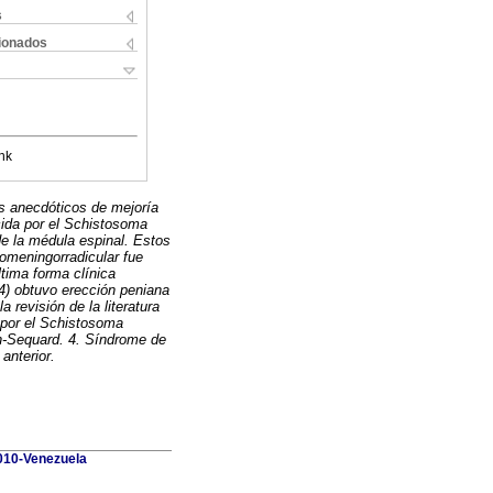
s
cionados
nk
s anecdóticos de mejoría
ucida por el Schistosoma
 la médula espinal. Estos
omeningorradicular fue
tima forma clínica
 4) obtuvo erección peniana
revisión de la literatura
 por el Schistosoma
n-Sequard. 4. Síndrome de
 anterior.
010-Venezuela