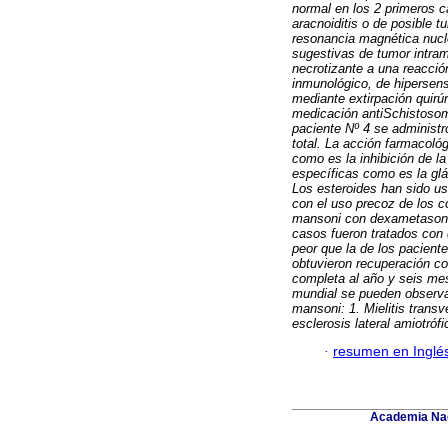
normal en los 2 primeros 
aracnoiditis o de posible t
resonancia magnética nucl
sugestivas de tumor intram
necrotizante a una reacció
inmunológico, de hipersens
mediante extirpación quirú
medicación antiSchistosoma
paciente Nº 4 se administr
total. La acción farmacoló
como es la inhibición de l
específicas como es la glá
Los esteroides han sido u
con el uso precoz de los co
mansoni con dexametasona
casos fueron tratados con 
peor que la de los pacient
obtuvieron recuperación co
completa al año y seis mes
mundial se pueden observa
mansoni: 1. Mielitis tran
esclerosis lateral amiotrófi
·
resumen en Inglé
Academia Nac