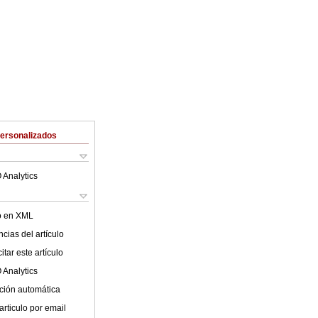
Personalizados
 Analytics
lo en XML
cias del artículo
tar este artículo
 Analytics
ción automática
articulo por email