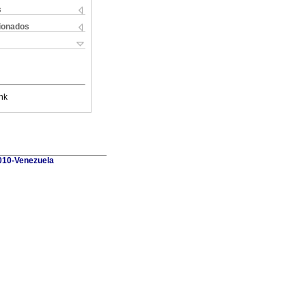
s
cionados
nk
010-Venezuela