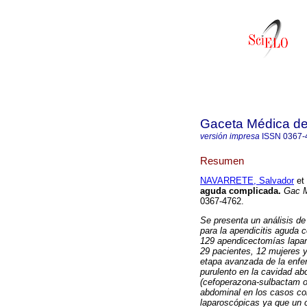
Gaceta Médica d
versión impresa
ISSN
0367-
Resumen
NAVARRETE, Salvador
et 
aguda complicada
.
Gac M
0367-4762.
Se presenta un análisis de
para la apendicitis aguda
129 apendicectomías laparo
29 pacientes, 12 mujeres y
etapa avanzada de la enfer
purulento en la cavidad ab
(cefoperazona-sulbactam o
abdominal en los casos con
laparoscópicas ya que un ca