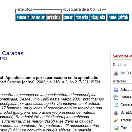
e Caracas
Servicios 
4762
Revista
SciELO
al.
Apendicectomía por laparoscopia en la apendicitis
Articulo
éd Caracas
[online]. 2002, vol.110, n.2, pp.217-221. ISSN
Articu
 nuestra experiencia en la apendicectomía laparoscópica
Referen
 complicada. Desde junio 1995 hasta marzo 2001, practicamos
scópicas por apendicitis aguda. Se incluyen en el estudio
Como ci
 17 hombres, en quienes el procedimiento se realizó en una
medad (gangrena, perforación y/o presencia de material
SciELO
dominal). Se administró antibióticoterapia combinada
Traduc
 sultamicina, más metronidazol) y se drenó la cavidad
 peritonitis purulenta. Se practicaron 28 apendicectomías
Enviar 
so (3,4 %) se convirtió a cirugía abierta. La relación