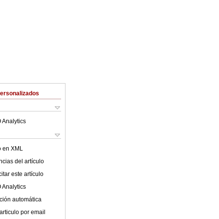
Personalizados
 Analytics
lo en XML
cias del artículo
tar este artículo
 Analytics
ción automática
articulo por email