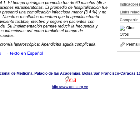
:1. El tiempo quirúrgico promedio fue de 60 minutos (45 a
Indicadore
ciones intraoperatorias. El promedio de hospitalización fue
Se presentó una complicación infecciosa menor (3,4 %) y no
Links rela
e. Nuestros resultados muestran que la apendicectomía
Compartir
imiento factible, efectivo y seguro en pacientes con
da. Su implementación permite reducir la frecuencia y
Otros
es infecciosas así como también el tiempo de
Otros
acientes.
ctomía laparoscópica
;
Apendicitis aguda complicada
.
Permali
s
·
texto en Español
ional de Medicina, Palacio de las Academias. Bolsa San Francisco-Caracas 1
http:/www.anm.org.ve