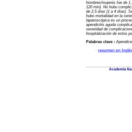
hombres/mujeres fue de 1,4
120 min). No hubo complica
de 2,5 días (1 a 4 días). 
hubo mortalidad en la seri
laparoscópica es un proced
apendicitis aguda complica
severidad de complicacion
hospitalización de estos p
Palabras clave :
Apendice
·
resumen en Inglé
Academia Nac