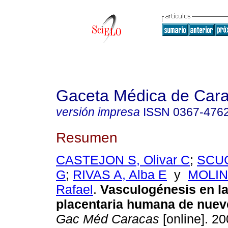
Gaceta Médica de Car
versión impresa
ISSN
0367-476
Resumen
CASTEJON S, Olivar C
;
SCUC
G
;
RIVAS A, Alba E
y
MOLIN
Rafael
.
Vasculogénesis en la
placentaria humana de nue
Gac Méd Caracas
[online]. 20