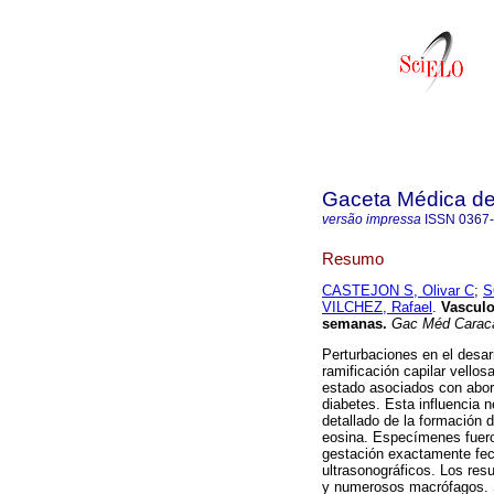
Gaceta Médica d
versão impressa
ISSN
0367
Resumo
CASTEJON S, Olivar C
;
S
VILCHEZ, Rafael
.
Vasculo
semanas
.
Gac Méd Carac
Perturbaciones en el desar
ramificación capilar vellos
estado asociados con abort
diabetes. Esta influencia n
detallado de la formación 
eosina. Especímenes fuer
gestación exactamente fec
ultrasonográficos. Los res
y numerosos macrófagos. 