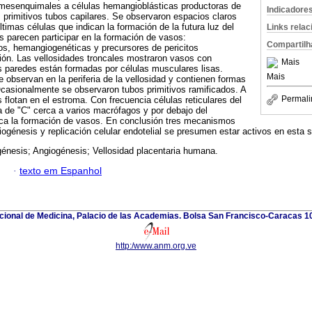
 mesenquimales a células hemangioblásticas productoras de
Indicadore
s primitivos tubos capilares. Se observaron espacios claros
ltimas células que indican la formación de la futura luz del
Links rela
es parecen participar en la formación de vasos:
Compartilh
, hemangiogenéticas y precursores de pericitos
ción. Las vellosidades troncales mostraron vasos con
Mais
s paredes están formadas por células musculares lisas.
Mais
 observan en la periferia de la vellosidad y contienen formas
Ocasionalmente se observaron tubos primitivos ramificados. A
Permali
 flotan en el estroma. Con frecuencia células reticulares del
 de "C" cerca a varios macrófagos y por debajo del
aca la formación de vasos. En conclusión tres mecanismos
génesis y replicación celular endotelial se presumen estar activos en esta
énesis; Angiogénesis; Vellosidad placentaria humana.
·
texto em Espanhol
ional de Medicina, Palacio de las Academias. Bolsa San Francisco-Caracas 1
http:/www.anm.org.ve