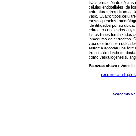
transformación de células
células endoteliales, de lo
entre dos o tres de estas ú
vaso. Cuatro tipos celular
mesenquimales, macrófagos
identificados por su ubica
eritrocitos nucleados cuya
Estos tubos luminizados se
inmaduras de eritrocitos. 
veces eritrocitos nucleados
estroma adoptan una forma
trofoblasto donde se dest
como vasculogénesis, angio
Palavras-chave :
Vasculog
·
resumo em Inglês
Academia Nac