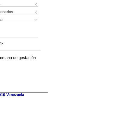
s
cionados
ar
nk
 semana de gestación.
010-Venezuela