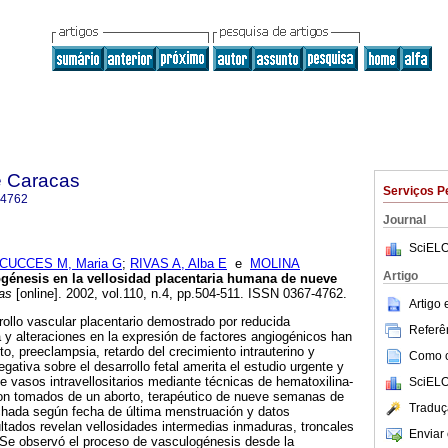
e Caracas
Serviços P
-4762
Journal
SciELO
CUCCES M, Maria G
;
RIVAS A, Alba E
e
MOLINA
Artigo
génesis en la vellosidad placentaria humana de nueve
as
[online]. 2002, vol.110, n.4, pp.504-511. ISSN 0367-4762.
Artigo
rollo vascular placentario demostrado por reducida
Referên
a y alteraciones en la expresión de factores angiogénicos han
o, preeclampsia, retardo del crecimiento intrauterino y
Como ci
egativa sobre el desarrollo fetal amerita el estudio urgente y
de vasos intravellositarios mediante técnicas de hematoxilina-
SciELO
on tomados de un aborto, terapéutico de nueve semanas de
Traduç
hada según fecha de última menstruación y datos
ultados revelan vellosidades intermedias inmaduras, troncales
Enviar 
Se observó el proceso de vasculogénesis desde la