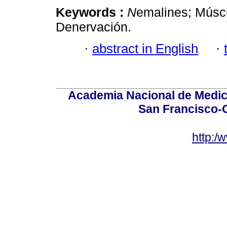
Keywords :
N
emalines; Múscu
Denervación.
·
abstract in English
·
Academia Nacional de Medici
San Francisco-
http:/