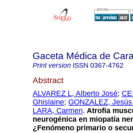
Gaceta Médica de Car
Print version
ISSN
0367-4762
Abstract
ALVAREZ L, Alberto José
;
CE
Ghislaine
;
GONZALEZ, Jesús 
LARA, Carmen
.
Atrofia musc
neurogénica en miopatía ne
¿Fenómeno primario o secu