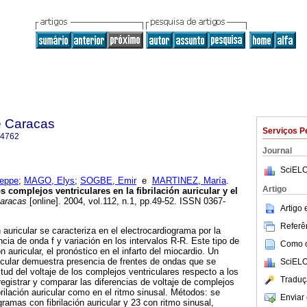
e Caracas
Serviços P
-4762
Journal
SciELO
eppe
;
MAGO, Elys
;
SOGBE, Emir
e
MARTINEZ, María
.
Artigo
os complejos ventriculares
en la fibrilación auricular y el
aracas
[online]. 2004, vol.112, n.1, pp.49-52. ISSN 0367-
Artigo
Referên
n auricular se caracteriza en el electrocardiograma por la
cia de onda f y variación en los intervalos R-R. Este tipo de
Como ci
n auricular, el pronóstico en el infarto del miocardio. Un
icular demuestra presencia de frentes de ondas que se
SciELO
tud del voltaje de los complejos ventriculares respecto a los
Traduç
registrar y comparar las diferencias de voltaje de complejos
ibrilación auricular como en el ritmo sinusal. Métodos: se
Enviar 
ramas con fibrilación auricular y 23 con ritmo sinusal,