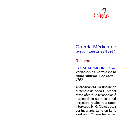
Gaceta Médica d
versão impressa
ISSN
0367
Resumo
LANZA TARRICONE, Gius
Variación de voltaje de l
ritmo sinusal
.
Gac Méd C
4762.
Antecedentes: la fibrilació
ausencia de onda P, presen
ritmo afecta la remodelació
mapeo de la superficie aur
perpetúan y afecta la ampli
intervalos R-R. Objetivos: 
ventriculares tanto en la f
evaluaron 21 electrocardiog