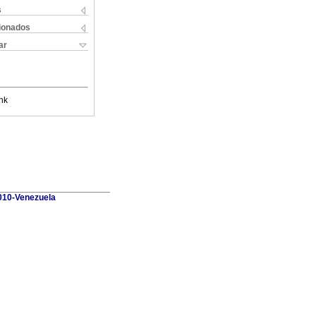
s
cionados
ar
nk
010-Venezuela