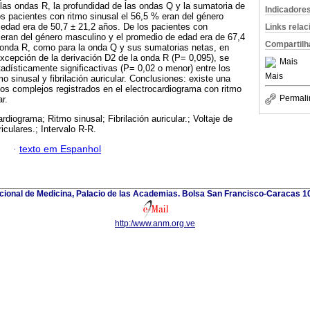
e las ondas R, la profundidad de las ondas Q y la sumatoria de
Indicadore
s pacientes con ritmo sinusal el 56,5 % eran del género
edad era de 50,7 ± 21,2 años. De los pacientes con
Links rela
 % eran del género masculino y el promedio de edad era de 67,4
Compartilh
a onda R, como para la onda Q y sus sumatorias netas, en
excepción de la derivación D2 de la onda R (P= 0,095), se
Mais
tadísticamente significactivas (P= 0,02 o menor) entre los
Mais
o sinusal y fibrilación auricular. Conclusiones: existe una
 los complejos registrados en el electrocardiograma con ritmo
Permali
ar.
rdiograma; Ritmo sinusal; Fibrilación auricular.; Voltaje de
iculares.; Intervalo R-R.
·
texto em Espanhol
ional de Medicina, Palacio de las Academias. Bolsa San Francisco-Caracas 1
http:/www.anm.org.ve