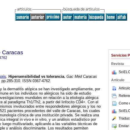
e Caracas
Servicios 
4762
Revista
SciELO
ris
.
Hipersensibilidad vs tolerancia
.
Gac Méd Caracas
Articulo
.4, pp.285-310. ISSN 0367-4762.
Articu
a y la dermatitis atópica se han investigado ampliamente, por
nmune en los individuos no alérgicos ha sido de estudio
Referen
investigaciones mundiales en relación a la etiología alérgica
te al paradigma Th1/Th2, a partir del linfocito CD4+. Con el
Como ci
anismos involucrados entre respondedores alérgicos y los no
521 pacientes procedentes del valle de Caracas, los cuales
SciELO
munología clínica de una institución privada. Se realiza una
Traduc
a integral in vivo e in vitro, y un análisis estadístico por
 luego multivariado, aplicando a las variables técnicas de
Enviar 
iple y análisis discriminante. Los resultados permiten