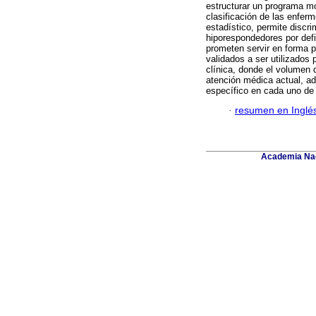
estructurar un programa mo
clasificación de las enferm
estadístico, permite discri
hiporespondedores por def
prometen servir en forma pi
validados a ser utilizados
clínica, donde el volumen 
atención médica actual, a
específico en cada uno de 
·
resumen en Inglé
Academia Nac