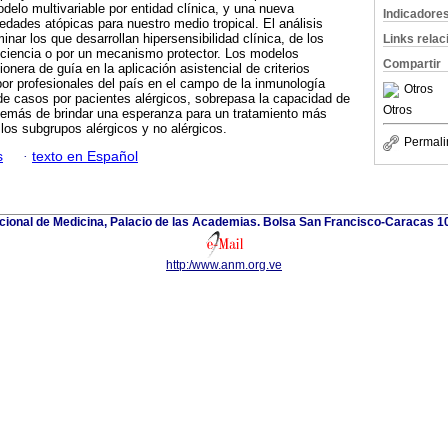
delo multivariable por entidad clínica, y una nueva
Indicadore
edades atópicas para nuestro medio tropical. El análisis
minar los que desarrollan hipersensibilidad clínica, de los
Links rela
iciencia o por un mecanismo protector. Los modelos
Compartir
onera de guía en la aplicación asistencial de criterios
 por profesionales del país en el campo de la inmunología
Otros
de casos por pacientes alérgicos, sobrepasa la capacidad de
Otros
demás de brindar una esperanza para un tratamiento más
los subgrupos alérgicos y no alérgicos.
Permali
s
·
texto en Español
ional de Medicina, Palacio de las Academias. Bolsa San Francisco-Caracas 1
http:/www.anm.org.ve