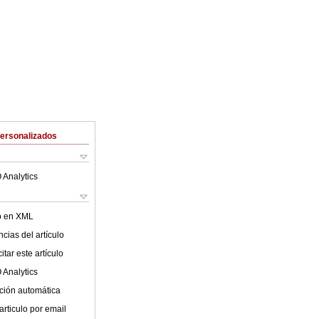
Personalizados
 Analytics
lo en XML
cias del artículo
tar este artículo
 Analytics
ción automática
articulo por email