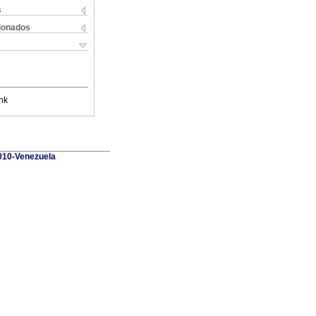
s
cionados
nk
010-Venezuela