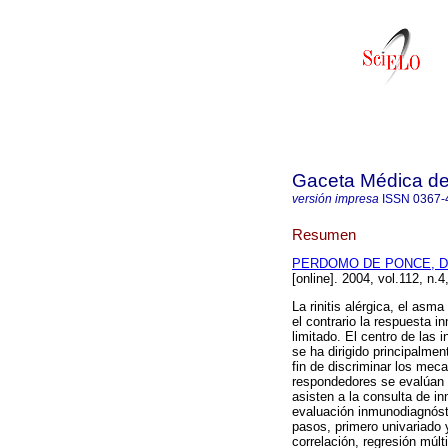
Gaceta Médica d
versión impresa
ISSN
0367-
Resumen
PERDOMO DE PONCE, Do
[online]. 2004, vol.112, n
La rinitis alérgica, el asm
el contrario la respuesta i
limitado. El centro de las 
se ha dirigido principalmen
fin de discriminar los mec
respondedores se evalúan 
asisten a la consulta de in
evaluación inmunodiagnóstic
pasos, primero univariado y
correlación, regresión múlt