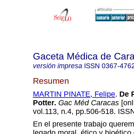
Gaceta Médica de Car
versión impresa
ISSN
0367-476
Resumen
MARTIN PINATE, Felipe
.
De R
Potter
.
Gac Méd Caracas
[onl
vol.113, n.4, pp.506-518. ISS
En el presente trabajo querem
legado moral, ético y bioético