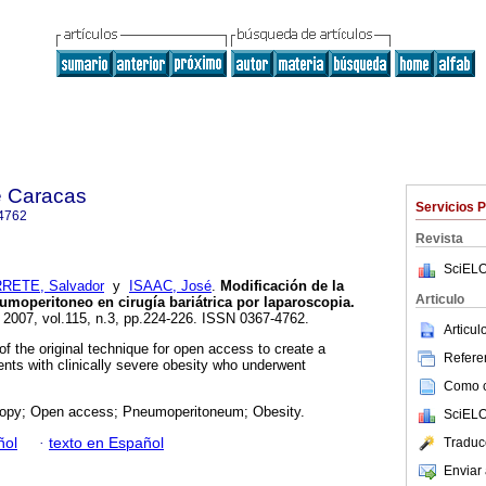
e Caracas
Servicios 
4762
Revista
SciELO
RETE, Salvador
y
ISAAC, José
.
Modificación de la
Articulo
eumoperitoneo en cirugía bariátrica por laparoscopia.
. 2007, vol.115, n.3, pp.224-226. ISSN 0367-4762.
Articu
f the original technique for open access to create a
Referen
nts with clinically severe obesity who underwent
Como ci
opy; Open access; Pneumoperitoneum; Obesity.
SciELO
ñol
·
texto en Español
Traduc
Enviar 