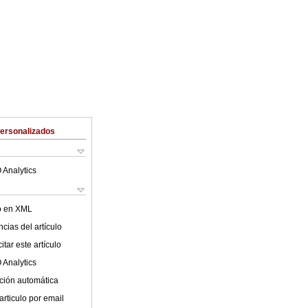
Personalizados
 Analytics
lo en XML
cias del artículo
tar este artículo
 Analytics
ción automática
articulo por email