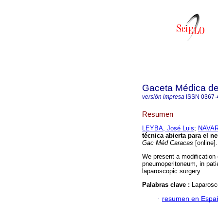
Gaceta Médica d
versión impresa
ISSN
0367-
Resumen
LEYBA, José Luis
;
NAVAR
técnica abierta para el n
Gac Méd Caracas
[online]
We present a modification o
pneumoperitoneum, in patie
laparoscopic surgery.
Palabras clave :
Laparosc
·
resumen en Espa