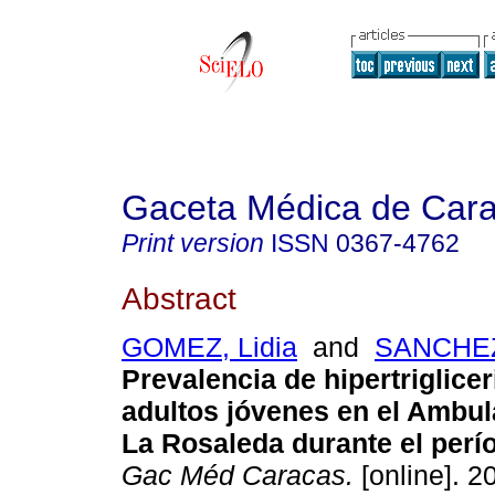
Gaceta Médica de Car
Print version
ISSN
0367-4762
Abstract
GOMEZ, Lidia
and
SANCHEZ
Prevalencia de hipertriglice
adultos jóvenes en el
Ambula
La Rosaleda durante el perí
Gac Méd Caracas.
[online]. 2