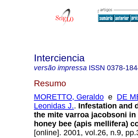
Interciencia
versão impressa
ISSN
0378-184
Resumo
MORETTO, Geraldo
e
DE M
Leonidas J.
.
Infestation and d
the mite varroa jacobsoni in
honey bee (apis mellifera) c
[online]. 2001, vol.26, n.9, p