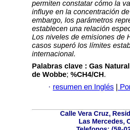
permiten constatar cómo la v
influye en la concentración d
embargo, los parámetros repr
establecen una relación espec
Los niveles de emisiones de 
casos superó los límites estab
internacional.
Palabras clave :
Gas Natura
de Wobbe
;
%CH4/CH
.
·
resumen en Inglés
|
Por
Calle Vera Cruz, Resi
Las Mercedes, 
Telefonos: (58-0