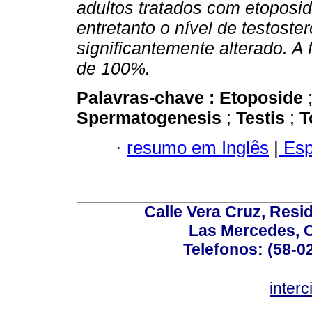
adultos tratados com etoposid
entretanto o nível de testost
significantemente alterado. A 
de 100%.
Palavras-chave :
Etoposide
Spermatogenesis
;
Testis
;
T
·
resumo em Inglês
|
Esp
Calle Vera Cruz, Resi
Las Mercedes, 
Telefonos: (58-0
inter