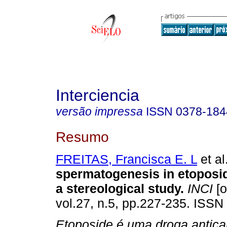
Interciencia
versão impressa
ISSN
0378-184
Resumo
FREITAS, Francisca E. L
et al
spermatogenesis in etoposid
a stereological study
.
INCI
[o
vol.27, n.5, pp.227-235. ISSN
Etoposide é uma droga antica