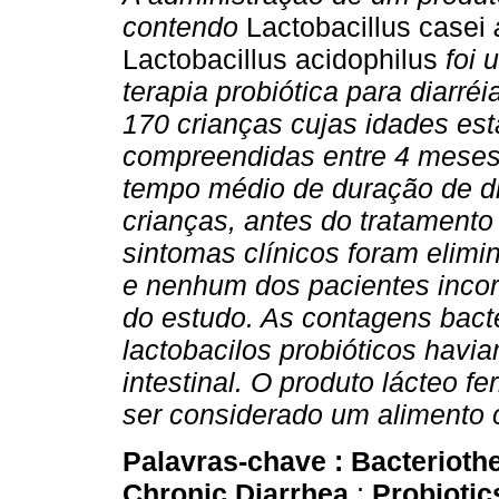
contendo
Lactobacillus casei
Lactobacillus acidophilus
foi 
terapia probiótica para diarré
170 crianças cujas idades es
compreendidas entre 4 meses
tempo médio de duração de di
crianças, antes do tratamento 
sintomas clínicos foram elimi
e nenhum dos pacientes incorr
do estudo. As contagens bact
lactobacilos probióticos havia
intestinal. O produto lácteo 
ser considerado um alimento 
Palavras-chave :
Bacterioth
Chronic Diarrhea
;
Probioti