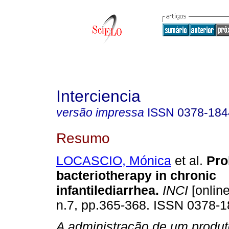
Interciencia
versão impressa
ISSN
0378-184
Resumo
LOCASCIO, Mónica
et al.
Pro
bacteriotherapy in chronic
infantilediarrhea
.
INCI
[online
n.7, pp.365-368. ISSN 0378-1
A administração de um produt