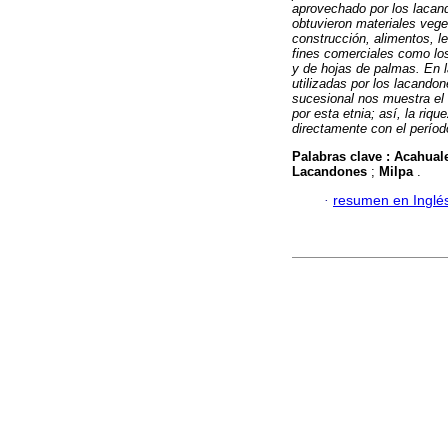
aprovechado por los lacan
obtuvieron materiales veg
construcción, alimentos, l
fines comerciales como los 
y de hojas de palmas. En l
utilizadas por los lacandon
sucesional nos muestra el 
por esta etnia; así, la riq
directamente con el períod
Palabras clave :
Acahual
Lacandones
;
Milpa
.
·
resumen en Inglé