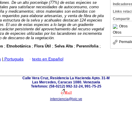
dones. De un alto porcentaje (77%) de estas especies se
Indicadore
etales para satisfacer necesidades de autoconsumo, como
eña y medicamentos; otros materiales son extraídos con
Links rela
requeridos para elaborar artesanías, y venta de fibra de pita
Compartir
a estructura de la selva y acahuales destacan 124 especies
es. El uso de estas especies a lo largo de un gradiente
Otros
carácter persistente del aprovechamiento del recurso vegetal
Otros
ueza de especies utilizadas por los lacandones se incrementa
o de descanso de la vegetación.
Permali
es
;
Etnobotánica
;
Flora Útil
;
Selva Alta
;
Perennifolia
;
s
|
Portugués
·
texto en Español
Calle Vera Cruz, Residencia La Hacienda Apto. 31-M
Las Mercedes, Caracas 1080. Venezuela
Telefonos: (58-0212) 992-32-24, 991-75-25
interciencia@ivic.ve