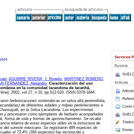
Servicios 
1844
Revista
SciELO
rael
;
AGUIRRE RIVERA, J. Rogelio
;
MARTINEZ ROMERO,
Articulo
N FERNANDEZ, Alejandro
.
Caracterización del uso
espontánea en la comunidad lacandona de lacanhá,
Articu
nline]. 2002, vol.27, n.10, pp.512-520. ISSN 0378-1844.
Referen
zaron herborizaciones sistemáticas en selva alta perennifolia,
cundarias) de diferentes edades y milpas pertenecientes a
Como ci
Chansayab, en la Selva Lacandona. Los especímenes
aron y procesaron como ejemplares de herbario acompañados
SciELO
tat, forma de vida y formas de aprovechamiento. Se recabó
Traduc
ancia relativa de estas especies útiles en la estructura de
es del sureste mexicano. Se registraron 485 especies de
Enviar 
 cuales el 73,4% (356 especies) fue reconocido y