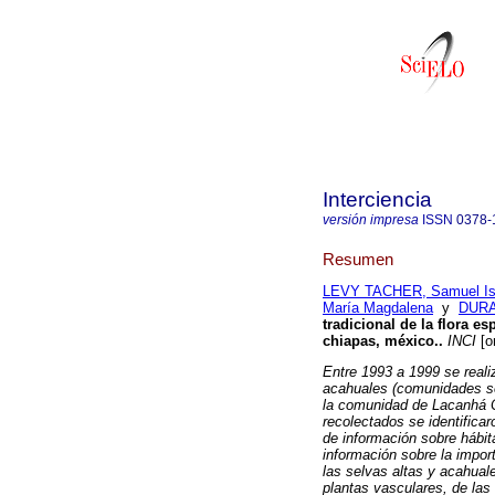
Interciencia
versión impresa
ISSN
0378-
Resumen
LEVY TACHER, Samuel Is
María Magdalena
y
DURA
tradicional de la flora 
chiapas, méxico.
.
INCI
[o
Entre 1993 a 1999 se reali
acahuales (comunidades se
la comunidad de Lacanhá 
recolectados se identific
de información sobre hábi
información sobre la import
las selvas altas y acahual
plantas vasculares, de las