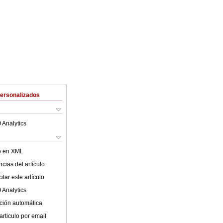
Personalizados
 Analytics
lo en XML
cias del artículo
tar este artículo
 Analytics
ción automática
articulo por email