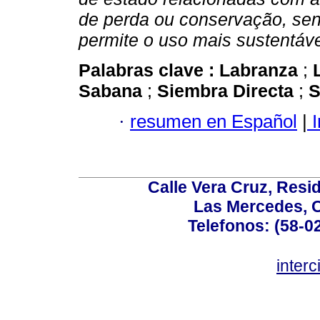
de perda ou conservação, sen
permite o uso mais sustentáv
Palabras clave :
Labranza
;
Sabana
;
Siembra Directa
;
S
·
resumen en Español
|
I
Calle Vera Cruz, Resi
Las Mercedes, 
Telefonos: (58-0
inter